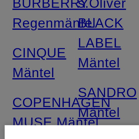
BURBERRY
s.Oliver
Regenmäntel
BLACK
LABEL
CINQUE
Mäntel
Mäntel
SANDRO
COPENHAGEN
Mäntel
MUSE Mäntel