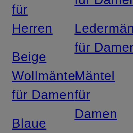
für
Herren
Ledermän
für Dame
Beige
Wollmäntel
Mäntel
für Damen
für
Damen
Blaue