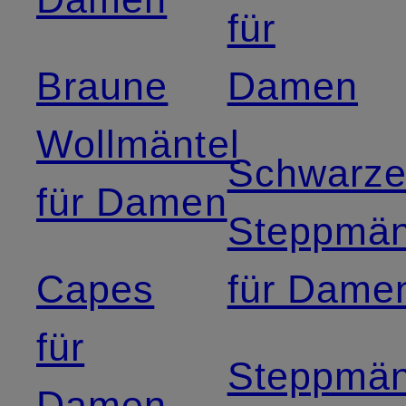
für
Braune
Damen
Wollmäntel
Schwarz
für Damen
Steppmän
Capes
für Dame
für
Steppmän
Damen