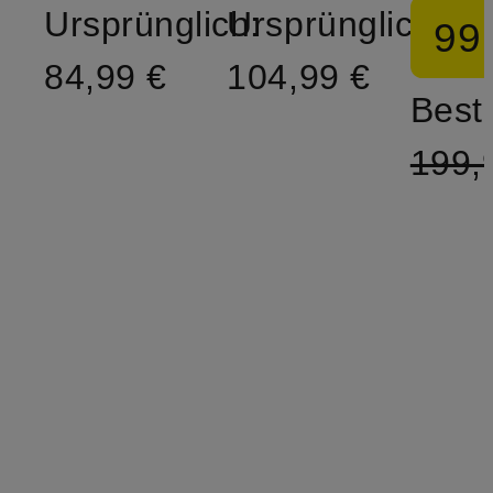
Ursprünglich:
Ursprünglich:
99
84,99 €
104,99 €
Bestp
199,