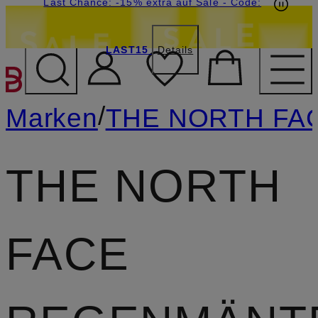
15€-Willkommensgutschein mit Beyond sichern
Last Chance: -15% extra auf Sale
- Code:
LAST15
Details
ZUM HAUPTINHALT ÜBE
/
Marken
THE NORTH FA
THE NORTH
FACE