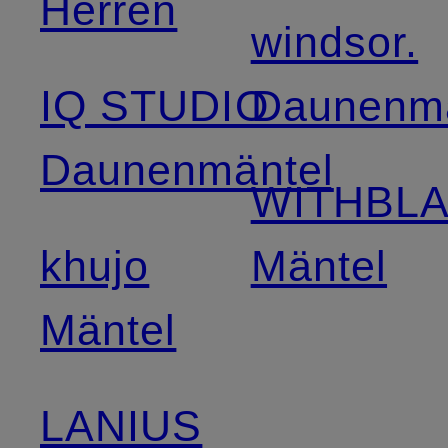
Herren
windsor.
IQ STUDIO
Daunenmä
Daunenmäntel
WITHBL
khujo
Mäntel
Mäntel
LANIUS