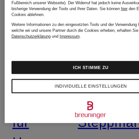
Bademänt
Fußbereich unserer Webseite). Der Widerruf hat jedoch keine Auswirku
ESSENZA
bisherige Verwendung der Tools und Ihrer Daten.
Sie können
hier
den E
Cookies ablehnen.
Weitere Informationen zu den eingesetzten Tools und der Verwendung I
Bademäntel
TOMMY
welche wir und unsere Partner durch die Cookies erheben, erhalten Sie 
Datenschutzerklärung
und
Impressum
.
HILFIGE
Hugo
ICH STIMME ZU
Daunenmä
Boss
INDIVIDUELLE EINSTELLUNGEN
Mäntel
WELLEN
für
Steppmän