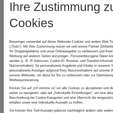
SCHIES
Ihre Zustimmung z
DRYKORN
Bademänt
Cookies
Mäntel
SPORTM
Breuninger verwendet auf dieser Webseite Cookies und andere Web-Te
(„Tools“). Mit Ihrer Zustimmung nutzen wir und unsere Partner (Drittanb
DUNO
Ihr Shoppingerlebnis und unser Onlineangebot zu verbessern und Ihnen
Mäntel
Werbung auf anderen Seiten anzuzeigen. Personenbezogene Daten kön
werden (z. B. IP-Adressen, Cookie-ID, Browser- und Standort-Informat
Mäntel
Nutzerverhalten), für personalisierte Angebote und Inhalte in unserem 
personalisierte Anzeigen aufgrund Ihres Nutzerverhaltens auf unserer 
unserer Webseite, um diese für Sie zu verbessern oder zur Optimierun
für
TOMMY
Werbeaussteuerung.
Klicken Sie auf „Ich stimme zu“ um alle Cookies zu akzeptieren und di
weiter zu navigieren; oder auf „Individuelle Einstellungen“, um eine detai
Damen
HILFIGE
Beschreibung der Cookie-Kategorien und eine Übersicht der eingesetz
erhalten sowie eine individuelle Auswahl zu treffen.
Sie können Ihre Tool-Auswahl jederzeit nachträglich ändern oder widerr