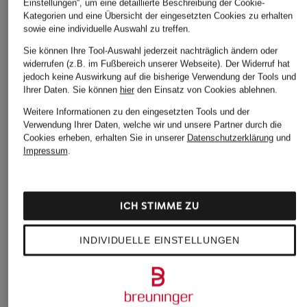
Einstellungen“, um eine detaillierte Beschreibung der Cookie-
Kategorien und eine Übersicht der eingesetzten Cookies zu erhalten
sowie eine individuelle Auswahl zu treffen.
Sie können Ihre Tool-Auswahl jederzeit nachträglich ändern oder
widerrufen (z.B. im Fußbereich unserer Webseite). Der Widerruf hat
jedoch keine Auswirkung auf die bisherige Verwendung der Tools und
Ihrer Daten.
Sie können
hier
den Einsatz von Cookies ablehnen.
TOMMY HILFIGER
LACOSTE
Weitere Informationen zu den eingesetzten Tools und der
+Aktionsrabatt
Verwendung Ihrer Daten, welche wir und unsere Partner durch die
Sweatshirt
Sweat-Troyer
C.P. COMPANY
Cookies erheben, erhalten Sie in unserer
Datenschutzerklärung
und
119,90 €
140 €
Impressum
.
Sweatshirt
149,99 €
Bestpreis:
127,49 €
ICH STIMME ZU
Ursprünglich:
235 €
INDIVIDUELLE EINSTELLUNGEN