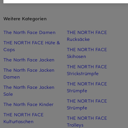
Weitere Kategorien
The North Face Damen
THE NORTH FACE
Rucksäcke
THE NORTH FACE Hüte &
Caps
THE NORTH FACE
Skihosen
The North Face Jacken
THE NORTH FACE
The North Face Jacken
Strickstrümpfe
Damen
THE NORTH FACE
The North Face Jacken
Strümpfe
Sale
THE NORTH FACE
The North Face Kinder
Strümpfe
THE NORTH FACE
THE NORTH FACE
Kulturtaschen
Trolleys