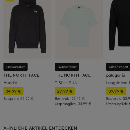
+Aktionsrabatt
+Aktionsrabatt
+Aktionsrabatt
THE NORTH FACE
THE NORTH FACE
patagonia
Hoodie
T-Shirt SUN
Longsleeve 
34,99 €
29,99 €
39,99 €
Bestpreis:
69,99 €
Bestpreis:
25,49 €
Bestpreis:
33,
Ursprünglich:
34,99 €
Ursprünglich:
ÄHNLICHE ARTIKEL ENTDECKEN