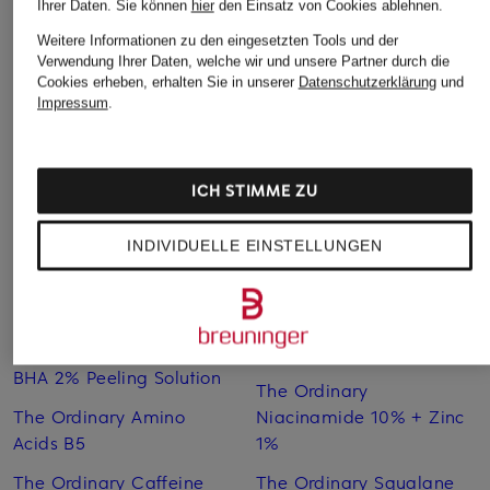
Ihrer Daten.
Sie können
hier
den Einsatz von Cookies ablehnen.
AVOCADO
Körper
ab 95 €
Weitere Informationen zu den eingesetzten Tools und der
Sanfte Augencreme
55,50 €
(1.900,00 € / 1 l)
Verwendung Ihrer Daten, welche wir und unsere Partner durch die
ab 37 €
(462,50 € / 1 l
Cookies erheben, erhalten Sie in unserer
Datenschutzerklärung
und
(2.642,86 € / 1 l)
Impressum
.
ICH STIMME ZU
INDIVIDUELLE EINSTELLUNGEN
Weitere Kategorien
The Ordinary AHA 30% +
The Ordinary Moisturizing
BHA 2% Peeling Solution
The Ordinary
The Ordinary Amino
Niacinamide 10% + Zinc
Acids B5
1%
The Ordinary Caffeine
The Ordinary Squalane