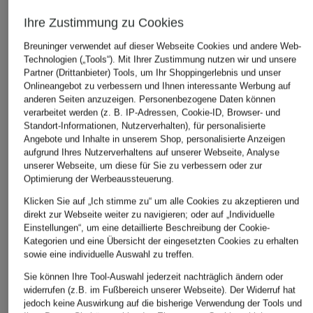
35,30 €
(200,00 € / 1 l)
(330,00 € / 1 
(1.176,67 € / 1 l)
Ihre Zustimmung zu Cookies
Breuninger verwendet auf dieser Webseite Cookies und andere Web-
Technologien („Tools“). Mit Ihrer Zustimmung nutzen wir und unsere
LASSEN SIE SICH VON DER AUSWAHL ANDERER
Partner (Drittanbieter) Tools, um Ihr Shoppingerlebnis und unser
Onlineangebot zu verbessern und Ihnen interessante Werbung auf
KUNDEN INSPIRIEREN
anderen Seiten anzuzeigen. Personenbezogene Daten können
verarbeitet werden (z. B. IP-Adressen, Cookie-ID, Browser- und
Standort-Informationen, Nutzerverhalten), für personalisierte
Angebote und Inhalte in unserem Shop, personalisierte Anzeigen
aufgrund Ihres Nutzerverhaltens auf unserer Webseite, Analyse
unserer Webseite, um diese für Sie zu verbessern oder zur
Optimierung der Werbeaussteuerung.
Klicken Sie auf „Ich stimme zu“ um alle Cookies zu akzeptieren und
direkt zur Webseite weiter zu navigieren; oder auf „Individuelle
Einstellungen“, um eine detaillierte Beschreibung der Cookie-
Kategorien und eine Übersicht der eingesetzten Cookies zu erhalten
sowie eine individuelle Auswahl zu treffen.
Sie können Ihre Tool-Auswahl jederzeit nachträglich ändern oder
Kiehl's
FUGAZZI
erborian
widerrufen (z.B. im Fußbereich unserer Webseite). Der Widerruf hat
CREAMY EYE
ANGEL DUST
CC BODY 
jedoch keine Auswirkung auf die bisherige Verwendung der Tools und
TREATMENT WITH
Eau de Parfum
CC Creme f