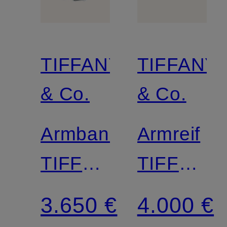
TIFFANY
TIFFANY
& Co.
& Co.
Armband
Armreif
TIFFANY
TIFFANY
HARDWEAR
T WIRE
3.650 €
4.000 €
aus
aus 18