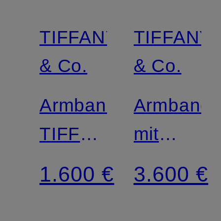
Perlmutt
TIFFANY
TIFFANY
& Co.
& Co.
Armband
Armband
TIFFANY
mit
T
Anhänger
1.600 €
3.600 €
SMILE
RETURN
aus 18
TO