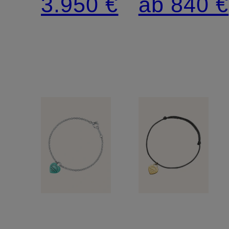
3.950 €
ab 840 €
aus
TIFFANY
18 Karat
aus
Roségold
Sterlingsi