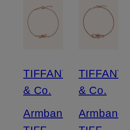
Roségold
TIFFANY
TIFFANY
& Co.
& Co.
Armband
Armband