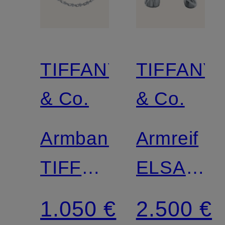
Diamanten
TIFFANY
TIFFANY
& Co.
& Co.
Armband
Armreif
TIFFANY
ELSA
HARDWEAR
PERETTI
1.050 €
2.500 €