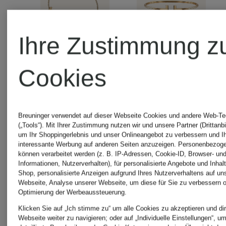
Ihre Zustimmung z
Cookies
TIFFANY
TIFFANY
Breuninger verwendet auf dieser Webseite Cookies und andere Web-Te
& Co.
& Co.
(„Tools“). Mit Ihrer Zustimmung nutzen wir und unsere Partner (Drittanbi
um Ihr Shoppingerlebnis und unser Onlineangebot zu verbessern und I
interessante Werbung auf anderen Seiten anzuzeigen. Personenbezog
können verarbeitet werden (z. B. IP-Adressen, Cookie-ID, Browser- und
Armband
Armreif
Informationen, Nutzerverhalten), für personalisierte Angebote und Inhal
Shop, personalisierte Anzeigen aufgrund Ihres Nutzerverhaltens auf un
Webseite, Analyse unserer Webseite, um diese für Sie zu verbessern o
TIFFANY
TIFFANY
Optimierung der Werbeaussteuerung.
Klicken Sie auf „Ich stimme zu“ um alle Cookies zu akzeptieren und dir
T
T WIRE
Webseite weiter zu navigieren; oder auf „Individuelle Einstellungen“, u