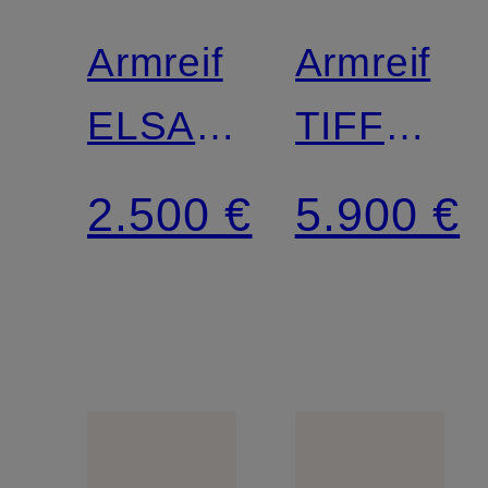
Armreif
Armreif
ELSA
TIFFANY
PERETTI®
KNOT
2.500 €
5.900 €
BONE
CUFF
aus
Sterlingsilber