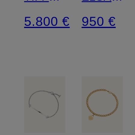
T WIRE
PERETTI
5.800 €
950 €
aus 18
aus 18
Karat
Karat
Roségold
Gelbgold
mit
Diamanten
und