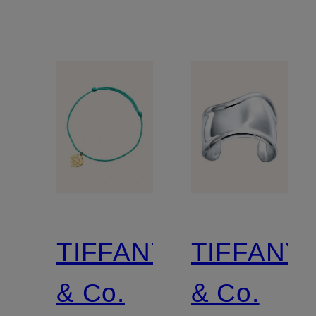
Karat Weißgold
TIFFANY
aus
18 Karat 
TIFFANY
TIFFANY
& Co.
& Co.