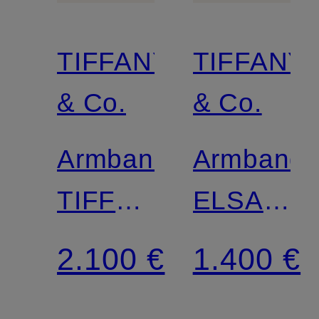
TIFFANY
TIFFANY
& Co.
& Co.
Armband
Armband
TIFFANY
ELSA
T aus
PERETTI
2.100 €
1.400 €
18
DIAMON