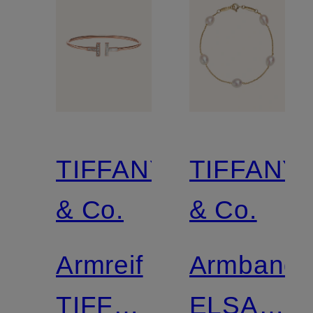
Diamante
TIFFANY
TIFFANY
& Co.
& Co.
Armreif
Armband
TIFFANY
ELSA