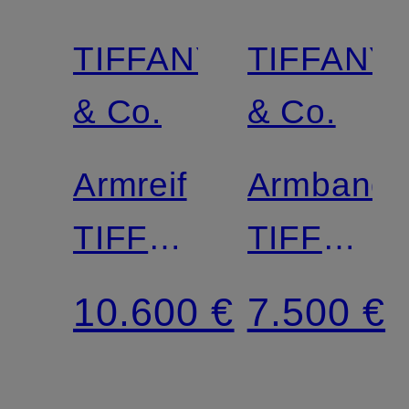
TIFFANY
TIFFANY
& Co.
& Co.
Armreif
Armband
TIFFANY
TIFFANY
KNOT
HARDWE
10.600 €
7.500 €
aus
aus 18
18 Karat
Karat