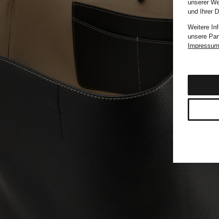
unserer We
und Ihrer 
Weitere In
unsere Par
Impressu