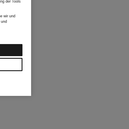
ung der Tools
e wir und
und