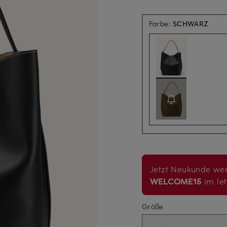
Farbe:
SCHWARZ
Jetzt Neukunde wer
WELCOME15
im let
Größe