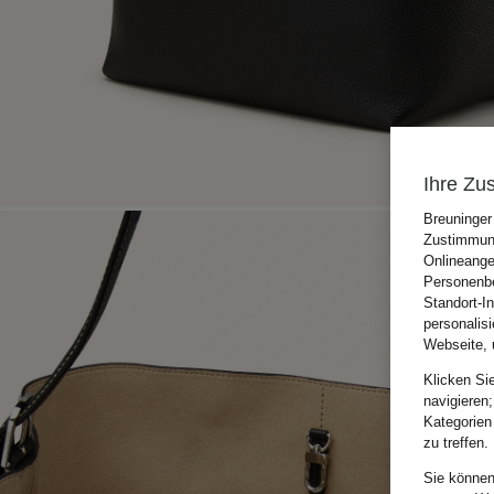
Ihre Zu
Breuninger
Zustimmung
Onlineange
Personenbe
Standort-I
personalis
Webseite, 
Klicken Si
navigieren;
Kategorien
zu treffen.
Sie können