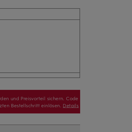
den und Preisvorteil sichern. Code
zten Bestellschritt einlösen.
Details