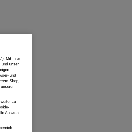
). Mit Ihrer
s und unser
eigen.
wser- und
nserem Shop,
 unserer
.
 weiter zu
ookie-
elle Auswahl
bereich