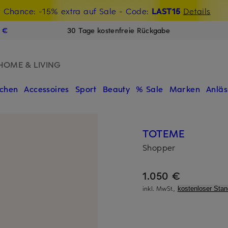
t Chance: -15% extra auf Sale
€-Willkommensgutschein mit Beyond sichern
- Code:
LAST15
Details
N
9 €
30 Tage kostenfreie Rückgabe
HOME & LIVING
chen
Accessoires
Sport
Beauty
% Sale
Marken
Anläs
TOTEME
Shopper
1.050 €
inkl. MwSt.,
kostenloser Sta