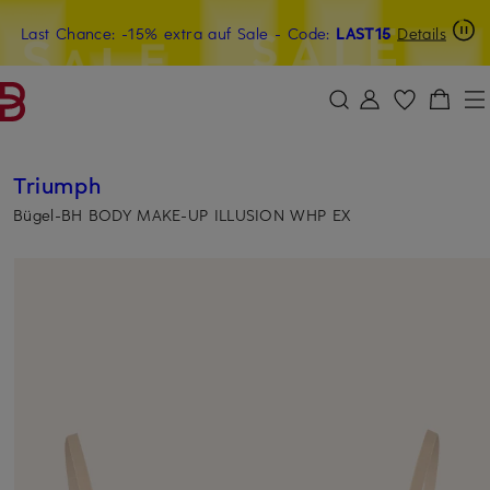
Last Chance: -15% extra auf Sale
15€-Willkommensgutschein mit Beyond sichern
- Code:
LAST15
Details
ZUM HAUPTINHALT ÜBERSPRINGEN
ZUM SUCHFELD ÜBERSPRINGE
Triumph
Bügel-BH BODY MAKE-UP ILLUSION WHP EX