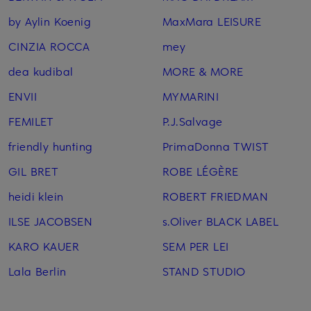
by Aylin Koenig
MaxMara LEISURE
CINZIA ROCCA
mey
dea kudibal
MORE & MORE
ENVII
MYMARINI
FEMILET
P.J.Salvage
friendly hunting
PrimaDonna TWIST
GIL BRET
ROBE LÉGÈRE
heidi klein
ROBERT FRIEDMAN
ILSE JACOBSEN
s.Oliver BLACK LABEL
KARO KAUER
SEM PER LEI
Lala Berlin
STAND STUDIO