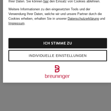
Ihrer Daten.
Sie können
hier
den Einsatz von Cookies ablehnen.
Weitere Informationen zu den eingesetzten Tools und der
Verwendung Ihrer Daten, welche wir und unsere Partner durch die
Cookies erheben, erhalten Sie in unserer
Datenschutzerklärung
und
Impressum
.
Triumph
Marc O'Polo
Marc O'Polo
T-Shirt-BH BODY
Schalen-BH
T-Shirt-BH
ICH STIMME ZU
MAKE-UP ILLUSION
49,95 €
39,95 €
49,95 €
INDIVIDUELLE EINSTELLUNGEN