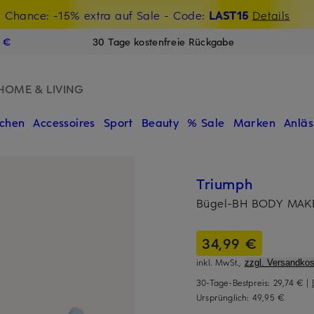
t Chance: -15% extra auf Sale
€-Willkommensgutschein mit Beyond sichern
- Code:
LAST15
Details
N
9 €
30 Tage kostenfreie Rückgabe
HOME & LIVING
chen
Accessoires
Sport
Beauty
% Sale
Marken
Anläs
Triumph
Bügel-BH BODY MAK
34,99 €
inkl. MwSt.,
zzgl. Versandkos
30-Tage-Bestpreis:
29,74 €
|
Ursprünglich:
49,95 €