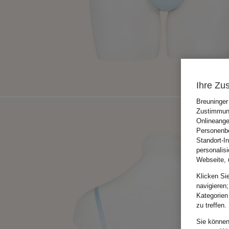
Ihre Zu
Breuninger
Zustimmung
Onlineange
Personenbe
Standort-I
personalis
Webseite, 
Klicken Si
navigieren;
Kategorien
zu treffen.
Sie können