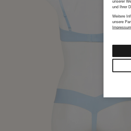
unserer We
und Ihrer 
Weitere In
unsere Par
Impressu