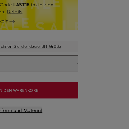
. Code
LAST15
im letzten
sen.
Details
keln
echnen Sie die ideale BH-Größe
IN DEN WARENKORB
sform und Material