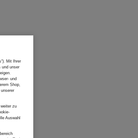
). Mit Ihrer
s und unser
eigen.
wser- und
nserem Shop,
 unserer
.
 weiter zu
ookie-
elle Auswahl
bereich