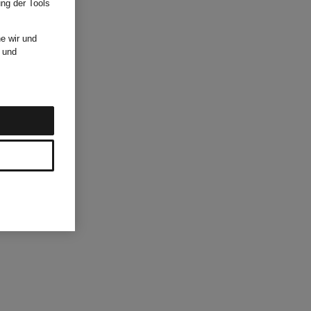
ung der Tools
e wir und
und