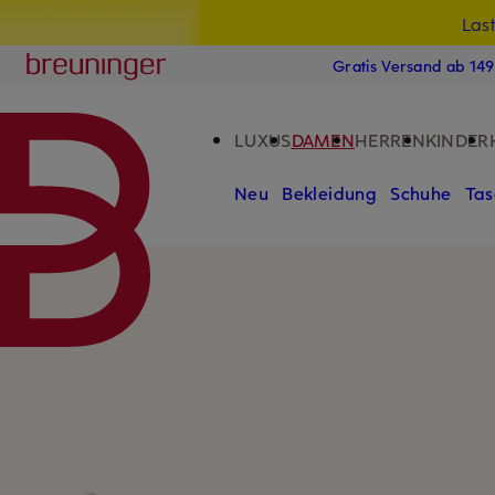
Las
15
ZUM HAUPTINHALT ÜBERSPRINGEN
ZUM SUCHFELD ÜBERSPRINGE
Breuninger
Gratis Versand ab 14
LUXUS
DAMEN
HERREN
KINDER
Neu
Bekleidung
Schuhe
Tas