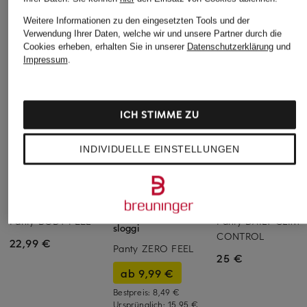
Weitere Informationen zu den eingesetzten Tools und der
Verwendung Ihrer Daten, welche wir und unsere Partner durch die
Cookies erheben, erhalten Sie in unserer
Datenschutzerklärung
und
Impressum
.
ICH STIMME ZU
INDIVIDUELLE EINSTELLUNGEN
Skiny
FALKE
+Aktionsrabatt
Panty BODY FEEL
Panty DAILY CLIMA
sloggi
CONTROL
22,99 €
Panty ZERO FEEL
25 €
ab 9,99 €
Bestpreis:
8,49 €
Ursprünglich:
15,95 €