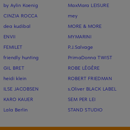
by Aylin Koenig
MaxMara LEISURE
CINZIA ROCCA
mey
dea kudibal
MORE & MORE
ENVII
MYMARINI
FEMILET
P.J.Salvage
friendly hunting
PrimaDonna TWIST
GIL BRET
ROBE LÉGÈRE
heidi klein
ROBERT FRIEDMAN
ILSE JACOBSEN
s.Oliver BLACK LABEL
KARO KAUER
SEM PER LEI
Lala Berlin
STAND STUDIO