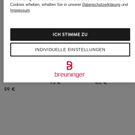
Cookies erheben, erhalten Sie in unserer
Datenschutzerklärung
und
Impressum
.
ICH STIMME ZU
INDIVIDUELLE EINSTELLUNGEN
Triumph
SIMONE PÉRÈLE
SIMONE PÉRÈLE
Bügel-BH
Spacer-BH DÉLICE
Spacer-BH ANDOR
AMOURETTE CHARM
95 €
80 €
59 €