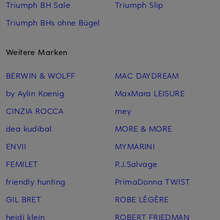
Triumph BH Sale
Triumph Slip
Triumph BHs ohne Bügel
Weitere Marken
BERWIN & WOLFF
MAC DAYDREAM
by Aylin Koenig
MaxMara LEISURE
CINZIA ROCCA
mey
dea kudibal
MORE & MORE
ENVII
MYMARINI
FEMILET
P.J.Salvage
friendly hunting
PrimaDonna TWIST
GIL BRET
ROBE LÉGÈRE
heidi klein
ROBERT FRIEDMAN