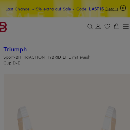
Last Chance: -15% extra auf Sale
15€-Willkommensgutschein mit Beyond sichern
- Code:
LAST15
Details
ZUM HAUPTINHALT ÜBERSPRINGEN
ZUM SUCHFELD ÜBERSPRINGE
Triumph
Sport-BH TRIACTION HYBRID LITE mit Mesh
Cup D-E