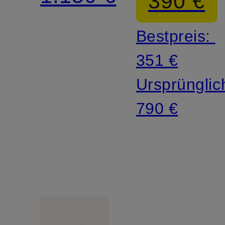
390 €
Bestpreis:
351 €
Ursprünglic
790 €