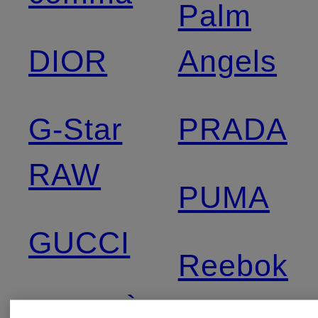
Palm
DIOR
Angels
G-Star
PRADA
RAW
PUMA
GUCCI
Reebok
HERMÈS