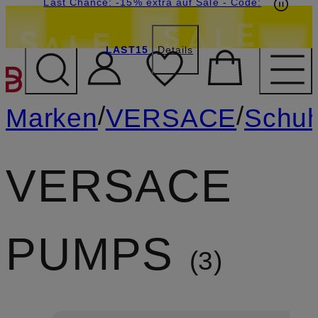
15€-Willkommensgutschein mit Beyond sichern
Last Chance: -15% extra auf Sale
- Code:
LAST15
Details
ZUM HAUPTINHALT ÜBE
/
/
Marken
VERSACE
Schu
VERSACE
PUMPS
3