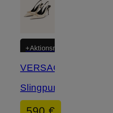
+Aktionsrabatt
VERSACE
Slingpumps
590 €