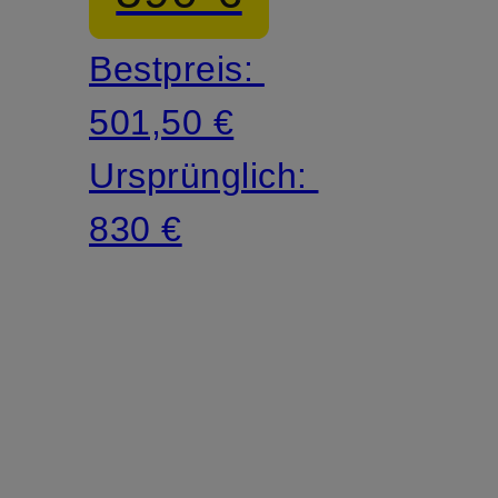
Bestpreis:
501,50 €
Ursprünglich:
830 €