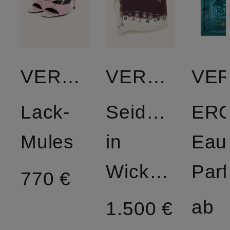
VERSACE
VERSACE
Lack-
Seidenrock
ER
Mules
in
Eau
Wickeloptik
Par
770 €
ab
1.500 €