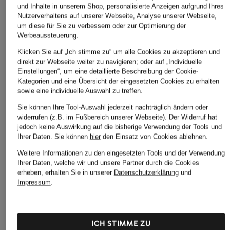
und Inhalte in unserem Shop, personalisierte Anzeigen aufgrund Ihres
Nutzerverhaltens auf unserer Webseite, Analyse unserer Webseite,
Weekend Max Mara
Weekend Max Mara
um diese für Sie zu verbessern oder zur Optimierung der
Blazer
Pullover
Werbeaussteuerung.
Weekend Max Mara
Weekend Max Mara
Klicken Sie auf „Ich stimme zu“ um alle Cookies zu akzeptieren und
direkt zur Webseite weiter zu navigieren; oder auf „Individuelle
Hosen
Röcke
Einstellungen“, um eine detaillierte Beschreibung der Cookie-
Kategorien und eine Übersicht der eingesetzten Cookies zu erhalten
Weekend Max Mara
Weekend Max Mara Sale
sowie eine individuelle Auswahl zu treffen.
Jeans
Weekend Max Mara
Sie können Ihre Tool-Auswahl jederzeit nachträglich ändern oder
Weekend Max Mara
Shirts
widerrufen (z.B. im Fußbereich unserer Webseite). Der Widerruf hat
Kleider
jedoch keine Auswirkung auf die bisherige Verwendung der Tools und
Ihrer Daten.
Sie können
hier
den Einsatz von Cookies ablehnen.
Weekend Max Mara
Weitere Informationen zu den eingesetzten Tools und der Verwendung
Mäntel
Ihrer Daten, welche wir und unsere Partner durch die Cookies
erheben, erhalten Sie in unserer
Datenschutzerklärung
und
Impressum
.
Weitere Marken
Alberto
Milestone
ICH STIMME ZU