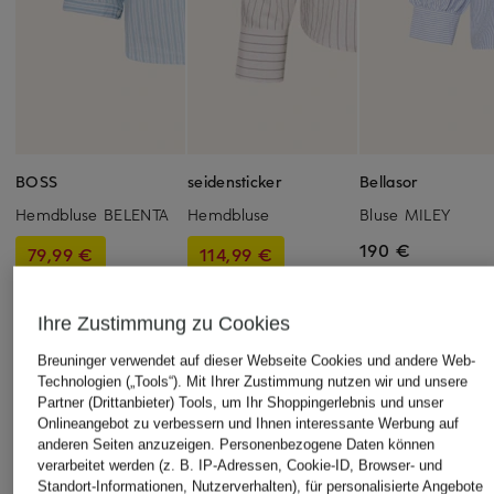
BOSS
seidensticker
Bellasor
Hemdbluse BELENTA
Hemdbluse
Bluse MILEY
190 €
79,99 €
114,99 €
Bestpreis:
67,99 €
Bestpreis:
50,99 €
Ursprünglich:
119,95 €
Ursprünglich:
119,99 €
Ihre Zustimmung zu Cookies
Breuninger verwendet auf dieser Webseite Cookies und andere Web-
Technologien („Tools“). Mit Ihrer Zustimmung nutzen wir und unsere
Partner (Drittanbieter) Tools, um Ihr Shoppingerlebnis und unser
Onlineangebot zu verbessern und Ihnen interessante Werbung auf
anderen Seiten anzuzeigen. Personenbezogene Daten können
verarbeitet werden (z. B. IP-Adressen, Cookie-ID, Browser- und
Weitere Kategorien
Standort-Informationen, Nutzerverhalten), für personalisierte Angebote