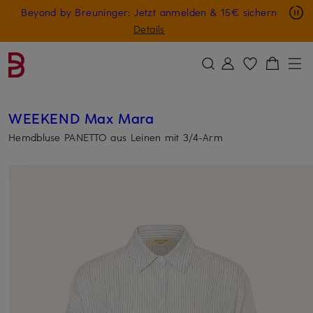
Nur in der App: -10 € auf digitale Geschenkkarten
Beyond by Breuninger: Jetzt anmelden & 15€ sichern
ZUM HAUPTINHALT ÜBERSPRINGEN
ZUM SUCHFELD ÜBERSPRINGE
GESCHENK20
Details
WEEKEND Max Mara
Hemdbluse PANETTO aus Leinen mit 3/4-Arm