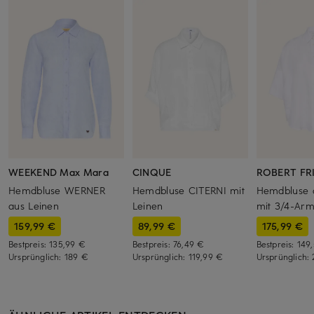
WEEKEND Max Mara
CINQUE
ROBERT FR
Hemdbluse WERNER
Hemdbluse CITERNI mit
Hemdbluse 
aus Leinen
Leinen
mit 3/4-Ar
159,99 €
89,99 €
175,99 €
Bestpreis:
135,99 €
Bestpreis:
76,49 €
Bestpreis:
149
Ursprünglich:
189 €
Ursprünglich:
119,99 €
Ursprünglich: