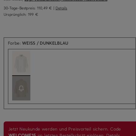
30-Tage-Bestpreis:
110,49 €
|
Details
Ursprünglich:
199 €
Farbe:
WEISS / DUNKELBLAU
Jetzt Neukunde werden und Preisvorteil sichern. Code
WELCOME15
im letzten Bestellschritt einlösen.
Details