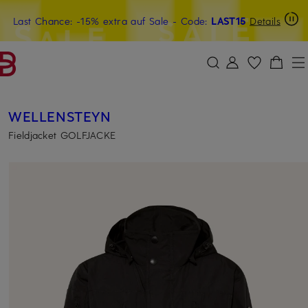
Last Chance: -15% extra auf Sale
15€-Willkommensgutschein mit Beyond sichern
- Code:
LAST15
Details
ZUM HAUPTINHALT ÜBERSPRINGEN
ZUM SUCHFELD ÜBERSPRINGE
WELLENSTEYN
Fieldjacket GOLFJACKE