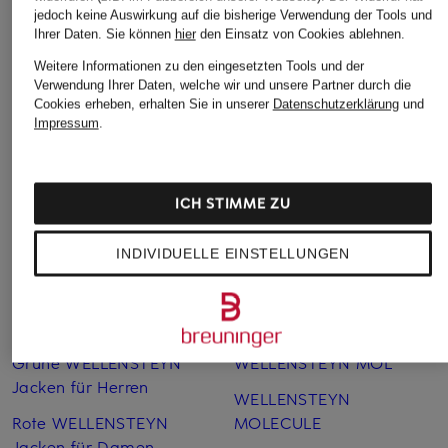
jedoch keine Auswirkung auf die bisherige Verwendung der Tools und
Ihrer Daten.
Sie können
hier
den Einsatz von Cookies ablehnen.
Weitere Informationen zu den eingesetzten Tools und der
Verwendung Ihrer Daten, welche wir und unsere Partner durch die
Cookies erheben, erhalten Sie in unserer
Datenschutzerklärung
und
Impressum
.
Weitere Kategorien
Blaue WELLENSTEYN
WELLENSTEYN Jacken für
ICH STIMME ZU
Jacken für Damen
Herren im Sale
Blaue WELLENSTEYN
WELLENSTEYN Jacken für
INDIVIDUELLE EINSTELLUNGEN
Jacken für Herren
Kinder
Grüne WELLENSTEYN
WELLENSTEYN Jacken
Jacken
SALE
Grüne WELLENSTEYN
WELLENSTEYN MOL
Jacken für Herren
WELLENSTEYN
Rote WELLENSTEYN
MOLECULE
Jacken für Damen