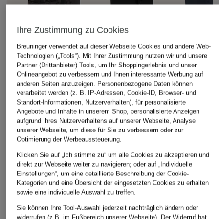
Ihre Zustimmung zu Cookies
Breuninger verwendet auf dieser Webseite Cookies und andere Web-
Technologien („Tools“). Mit Ihrer Zustimmung nutzen wir und unsere
Partner (Drittanbieter) Tools, um Ihr Shoppingerlebnis und unser
Onlineangebot zu verbessern und Ihnen interessante Werbung auf
anderen Seiten anzuzeigen. Personenbezogene Daten können
verarbeitet werden (z. B. IP-Adressen, Cookie-ID, Browser- und
Standort-Informationen, Nutzerverhalten), für personalisierte
+Aktionsrabatt
+Aktionsrabatt
+Aktionsrabatt
Angebote und Inhalte in unserem Shop, personalisierte Anzeigen
STROKESMAN'S
KRAKATAU
Marc O'Polo
aufgrund Ihres Nutzerverhaltens auf unserer Webseite, Analyse
unserer Webseite, um diese für Sie zu verbessern oder zur
Steppjacke mit
Parka DSUP
Parka
Optimierung der Werbeaussteuerung.
DUPONT™
229,99 €
149,99 €
SORONA®-Isolierung
Klicken Sie auf „Ich stimme zu“ um alle Cookies zu akzeptieren und
direkt zur Webseite weiter zu navigieren; oder auf „Individuelle
Bestpreis:
195,49 €
Bestpreis:
127,49 €
83,99 €
Ursprünglich:
389,99 €
Ursprünglich:
299,95 
Einstellungen“, um eine detaillierte Beschreibung der Cookie-
Kategorien und eine Übersicht der eingesetzten Cookies zu erhalten
Bestpreis:
67,19 €
sowie eine individuelle Auswahl zu treffen.
Ursprünglich:
199,99 €
Sie können Ihre Tool-Auswahl jederzeit nachträglich ändern oder
widerrufen (z.B. im Fußbereich unserer Webseite). Der Widerruf hat