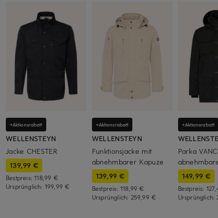
+Aktionsrabatt
+Aktionsrabatt
+Aktionsrabatt
WELLENSTEYN
WELLENSTEYN
WELLENST
Jacke CHESTER
Funktionsjacke mit
Parka VAN
abnehmbarer Kapuze
abnehmbare
139,99 €
139,99 €
149,99 €
Bestpreis:
118,99 €
Ursprünglich:
199,99 €
Bestpreis:
118,99 €
Bestpreis:
127
Ursprünglich:
259,99 €
Ursprünglich: