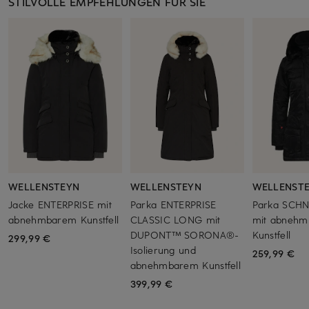
STILVOLLE EMPFEHLUNGEN FÜR SIE
WELLENSTEYN
WELLENSTEYN
WELLENST
Jacke ENTERPRISE mit
Parka ENTERPRISE
Parka SCH
abnehmbarem Kunstfell
CLASSIC LONG mit
mit abneh
DUPONT™ SORONA®-
Kunstfell
299,99 €
Isolierung und
259,99 €
abnehmbarem Kunstfell
399,99 €