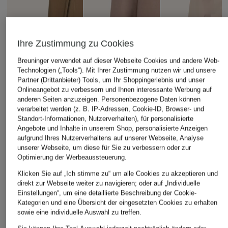
Ihre Zustimmung zu Cookies
Breuninger verwendet auf dieser Webseite Cookies und andere Web-
Technologien („Tools“). Mit Ihrer Zustimmung nutzen wir und unsere
Partner (Drittanbieter) Tools, um Ihr Shoppingerlebnis und unser
Onlineangebot zu verbessern und Ihnen interessante Werbung auf
anderen Seiten anzuzeigen. Personenbezogene Daten können
verarbeitet werden (z. B. IP-Adressen, Cookie-ID, Browser- und
Standort-Informationen, Nutzerverhalten), für personalisierte
BLONDE No.8
WELLENSTEYN
Angebote und Inhalte in unserem Shop, personalisierte Anzeigen
+Aktionsrabatt
aufgrund Ihres Nutzerverhaltens auf unserer Webseite, Analyse
Jacke JERRY
Funktionsjacke
ILSE JACOBSEN
unserer Webseite, um diese für Sie zu verbessern oder zur
HOMERUN LADY
349,99 €
Optimierung der Werbeaussteuerung.
Regenjacke
159,99 €
DAYBREAK01
Klicken Sie auf „Ich stimme zu“ um alle Cookies zu akzeptieren und
direkt zur Webseite weiter zu navigieren; oder auf „Individuelle
119,99 €
Einstellungen“, um eine detaillierte Beschreibung der Cookie-
Kategorien und eine Übersicht der eingesetzten Cookies zu erhalten
Bestpreis:
89,10 €
sowie eine individuelle Auswahl zu treffen.
Ursprünglich:
189,99 €