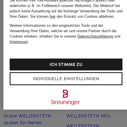
Sie können Ihre Tool-Auswahl jederzeit nachträglich ändern oder
widerrufen (z.B. im Fußbereich unserer Webseite). Der Widerruf hat
jedoch keine Auswirkung auf die bisherige Verwendung der Tools und
Ihrer Daten.
Sie können
hier
den Einsatz von Cookies ablehnen.
Weitere Informationen zu den eingesetzten Tools und der
Verwendung Ihrer Daten, welche wir und unsere Partner durch die
Cookies erheben, erhalten Sie in unserer
Datenschutzerklärung
und
Impressum
.
Weitere Kategorien
Blaue WELLENSTEYN
WELLENSTEYN Jacken für
ICH STIMME ZU
Jacken für Damen
Herren im Sale
INDIVIDUELLE EINSTELLUNGEN
Blaue WELLENSTEYN
WELLENSTEYN Jacken für
Jacken für Herren
Kinder
Grüne WELLENSTEYN
WELLENSTEYN Jacken
Jacken
SALE
Grüne WELLENSTEYN
WELLENSTEYN MOL
Jacken für Herren
WELLENSTEYN