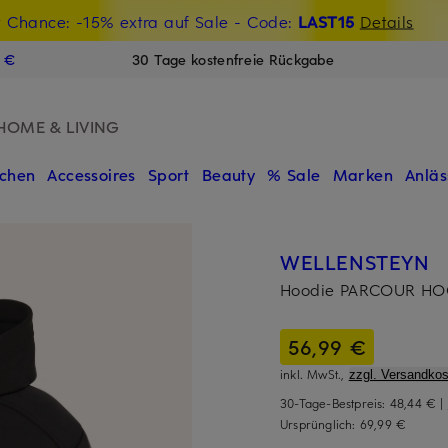
t Chance: -15% extra auf Sale
€-Willkommensgutschein mit Beyond sichern
- Code:
LAST15
Details
N
9 €
30 Tage kostenfreie Rückgabe
HOME & LIVING
chen
Accessoires
Sport
Beauty
% Sale
Marken
Anläs
WELLENSTEYN
Hoodie PARCOUR HO
56,99 €
inkl. MwSt.,
zzgl. Versandkos
30-Tage-Bestpreis:
48,44 €
|
Ursprünglich:
69,99 €