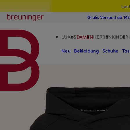
Las
15
ZUM HAUPTINHALT ÜBERSPRINGEN
ZUM SUCHFELD ÜBERSPRINGE
Breuninger
Gratis Versand ab 14
LUXUS
DAMEN
HERREN
KINDER
Neu
Bekleidung
Schuhe
Tas