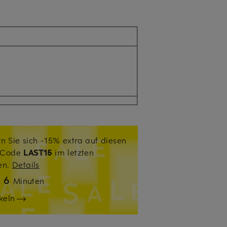
n Sie sich -15% extra auf diesen
. Code
LAST15
im letzten
sen.
Details
6
n
Minuten
keln