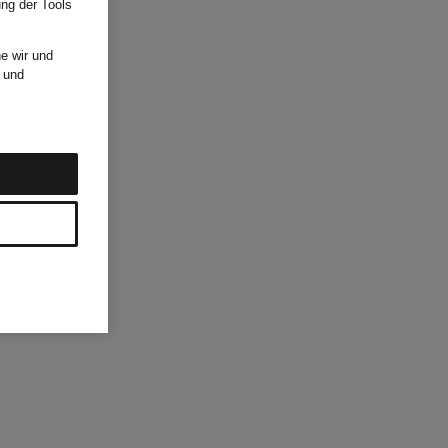
ung der Tools
e wir und
und