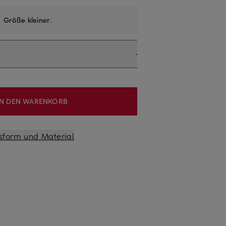
e
Größe kleiner
.
IN DEN WARENKORB
sform und Material