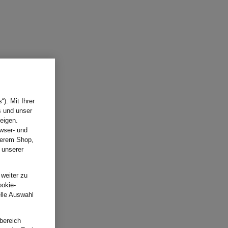
). Mit Ihrer
s und unser
eigen.
wser- und
nserem Shop,
 unserer
.
 weiter zu
ookie-
elle Auswahl
bereich