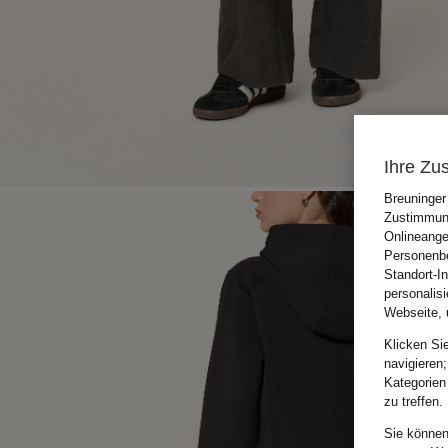
Ihre Zu
Breuninger
Zustimmung
Onlineange
Personenbe
Standort-I
personalis
Webseite, 
Klicken Si
navigieren;
Kategorien
zu treffen.
Sie können