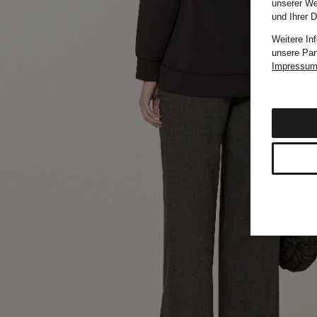
unserer We
und Ihrer 
Weitere In
unsere Par
Impressu