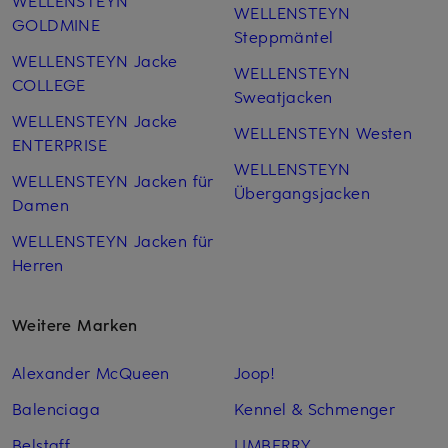
WELLENSTEYN
WELLENSTEYN
GOLDMINE
Steppmäntel
WELLENSTEYN Jacke
WELLENSTEYN
COLLEGE
Sweatjacken
WELLENSTEYN Jacke
WELLENSTEYN Westen
ENTERPRISE
WELLENSTEYN
WELLENSTEYN Jacken für
Übergangsjacken
Damen
WELLENSTEYN Jacken für
Herren
Weitere Marken
Alexander McQueen
Joop!
Balenciaga
Kennel & Schmenger
Belstaff
LIMBERRY