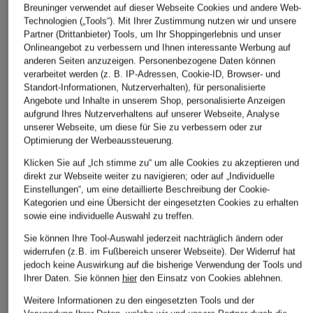
Breuninger verwendet auf dieser Webseite Cookies und andere Web-
Technologien („Tools“). Mit Ihrer Zustimmung nutzen wir und unsere
Partner (Drittanbieter) Tools, um Ihr Shoppingerlebnis und unser
Onlineangebot zu verbessern und Ihnen interessante Werbung auf
HERNO
FUCHS SCHMITT
anderen Seiten anzuzeigen. Personenbezogene Daten können
+Aktionsrabatt
verarbeitet werden (z. B. IP-Adressen, Cookie-ID, Browser- und
Daunenjacke im
Steppjacke WIEN
No.1 Como
Standort-Informationen, Nutzerverhalten), für personalisierte
Materialmix
Angebote und Inhalte in unserem Shop, personalisierte Anzeigen
259,99 €
Steppjacke FORTE
aufgrund Ihres Nutzerverhaltens auf unserer Webseite, Analyse
620 €
unserer Webseite, um diese für Sie zu verbessern oder zur
134,99 €
Optimierung der Werbeaussteuerung.
Bestpreis:
114,74 €
Klicken Sie auf „Ich stimme zu“ um alle Cookies zu akzeptieren und
Ursprünglich:
189,99 €
direkt zur Webseite weiter zu navigieren; oder auf „Individuelle
Einstellungen“, um eine detaillierte Beschreibung der Cookie-
Kategorien und eine Übersicht der eingesetzten Cookies zu erhalten
sowie eine individuelle Auswahl zu treffen.
Sie können Ihre Tool-Auswahl jederzeit nachträglich ändern oder
widerrufen (z.B. im Fußbereich unserer Webseite). Der Widerruf hat
jedoch keine Auswirkung auf die bisherige Verwendung der Tools und
Ihrer Daten.
Sie können
hier
den Einsatz von Cookies ablehnen.
Weitere Kategorien
Weitere Informationen zu den eingesetzten Tools und der