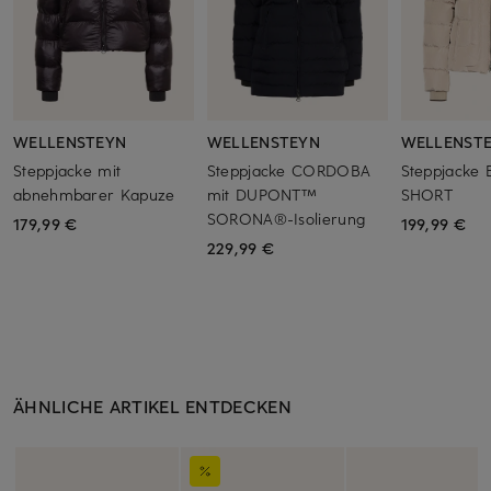
WELLENSTEYN
WELLENSTEYN
WELLENST
Steppjacke mit
Steppjacke CORDOBA
Steppjacke 
abnehmbarer Kapuze
mit DUPONT™
SHORT
SORONA®-Isolierung
179,99 €
199,99 €
229,99 €
ÄHNLICHE ARTIKEL ENTDECKEN