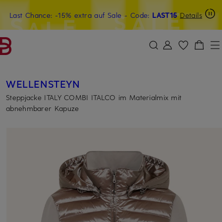
Last Chance: -15% extra auf Sale
15€-Willkommensgutschein mit Beyond sichern
- Code:
LAST15
Details
ZUM HAUPTINHALT ÜBERSPRINGEN
ZUM SUCHFELD ÜBERSPRINGE
WELLENSTEYN
Steppjacke ITALY COMBI ITALCO im Materialmix mit
abnehmbarer Kapuze