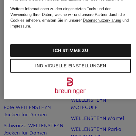
Weitere Informationen zu den eingesetzten Tools und der
Verwendung Ihrer Daten, welche wir und unsere Partner durch die
Weitere Kategorien
Cookies erheben, erhalten Sie in unserer
Datenschutzerklärung
und
Impressum
.
Blaue WELLENSTEYN
WELLENSTEYN Jacken für
Jacken für Damen
Herren im Sale
ICH STIMME ZU
Blaue WELLENSTEYN
WELLENSTEYN Jacken für
Jacken für Herren
Kinder
INDIVIDUELLE EINSTELLUNGEN
Grüne WELLENSTEYN
WELLENSTEYN Jacken
Jacken
SALE
Grüne WELLENSTEYN
WELLENSTEYN MOL
Jacken für Herren
WELLENSTEYN
Rote WELLENSTEYN
MOLECULE
Jacken für Damen
WELLENSTEYN Mäntel
Schwarze WELLENSTEYN
WELLENSTEYN Parka
Jacken für Damen
WOLKENLOS