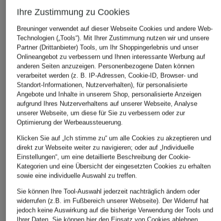
Ihre Zustimmung zu Cookies
Breuninger verwendet auf dieser Webseite Cookies und andere Web-
Technologien („Tools“). Mit Ihrer Zustimmung nutzen wir und unsere
Partner (Drittanbieter) Tools, um Ihr Shoppingerlebnis und unser
Onlineangebot zu verbessern und Ihnen interessante Werbung auf
anderen Seiten anzuzeigen. Personenbezogene Daten können
verarbeitet werden (z. B. IP-Adressen, Cookie-ID, Browser- und
Standort-Informationen, Nutzerverhalten), für personalisierte
WELLENSTEYN
+Aktionsrabatt
+Aktionsrabatt
Angebote und Inhalte in unserem Shop, personalisierte Anzeigen
Steppmantel
aufgrund Ihres Nutzerverhaltens auf unserer Webseite, Analyse
No.1 Como
TOMMY HILFIGER
CORDOBA LONG
unserer Webseite, um diese für Sie zu verbessern oder zur
Steppmantel LECH
Daunenmantel
Optimierung der Werbeaussteuerung.
299,99 €
149,99 €
199,99 €
Klicken Sie auf „Ich stimme zu“ um alle Cookies zu akzeptieren und
direkt zur Webseite weiter zu navigieren; oder auf „Individuelle
Bestpreis:
127,49 €
Bestpreis:
169,99 €
Einstellungen“, um eine detaillierte Beschreibung der Cookie-
Ursprünglich:
279,99 €
Ursprünglich:
329,90 
Kategorien und eine Übersicht der eingesetzten Cookies zu erhalten
sowie eine individuelle Auswahl zu treffen.
Sie können Ihre Tool-Auswahl jederzeit nachträglich ändern oder
widerrufen (z.B. im Fußbereich unserer Webseite). Der Widerruf hat
jedoch keine Auswirkung auf die bisherige Verwendung der Tools und
Ihrer Daten.
Sie können
hier
den Einsatz von Cookies ablehnen.