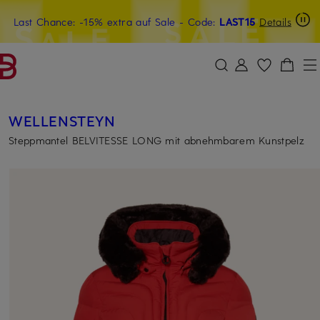
Last Chance: -15% extra auf Sale
15€-Willkommensgutschein mit Beyond sichern
- Code:
LAST15
Details
ZUM HAUPTINHALT ÜBERSPRINGEN
ZUM SUCHFELD ÜBERSPRINGE
WELLENSTEYN
Steppmantel BELVITESSE LONG mit abnehmbarem Kunstpelz