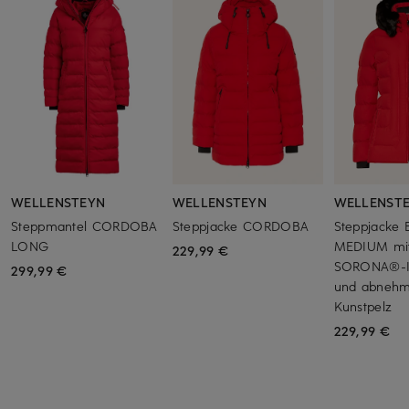
WELLENSTEYN
WELLENSTEYN
WELLENST
Steppmantel CORDOBA
Steppjacke CORDOBA
Steppjacke 
LONG
MEDIUM mi
229,99 €
SORONA®-Is
299,99 €
und abneh
Kunstpelz
229,99 €