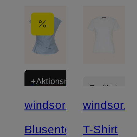
+Aktionsrabatt
Zertifiziert
windsor.
windsor.
Mix &
Match
Blusentop
T-Shirt