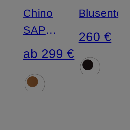
Chino
Blusentop
SAPO
260 €
Shaped
ab 299 €
Fit