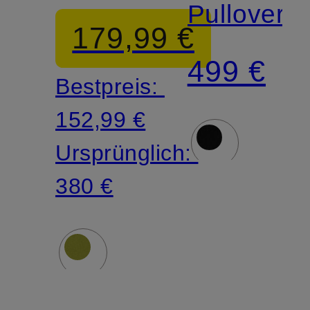
Pullover
179,99 €
499 €
Bestpreis:
152,99 €
Ursprünglich:
380 €