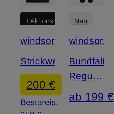
+Aktionsrabatt
Neu
windsor.
windsor.
Strickweste
Bundfalte
Regular
200 €
Fit
ab 199 €
Bestpreis: