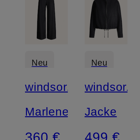
Neu
Neu
windsor.
windsor.
Marlenehose
Jacke
360 €
499 €