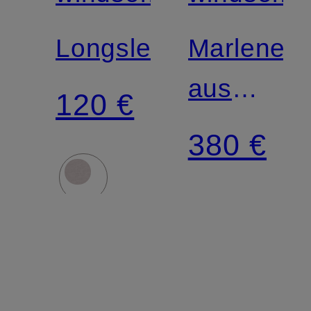
Match
Longsleeve
Marleneh
aus
120 €
Jersey
380 €