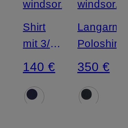
windsor.
windsor.
Shirt
Langarm-
mit 3/4-
Poloshirt
Arm
140 €
350 €