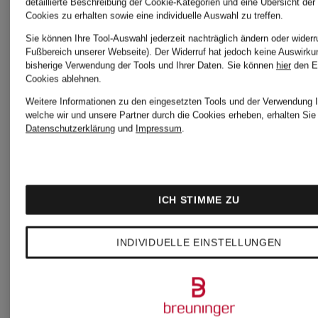
detaillierte Beschreibung der Cookie-Kategorien und eine Übersicht der
Cookies zu erhalten sowie eine individuelle Auswahl zu treffen.
Sie können Ihre Tool-Auswahl jederzeit nachträglich ändern oder widerr
Fußbereich unserer Webseite). Der Widerruf hat jedoch keine Auswirku
bisherige Verwendung der Tools und Ihrer Daten.
Sie können
hier
den E
Cookies ablehnen.
Neu
Neu
Weitere Informationen zu den eingesetzten Tools und der Verwendung I
welche wir und unsere Partner durch die Cookies erheben, erhalten Sie 
Datenschutzerklärung
und
Impressum
.
windsor.
windsor.
Hose
Cashmere
ICH STIMME ZU
Rollkrage
INDIVIDUELLE EINSTELLUNGEN
ab 299 €
ECOSIO
499 €