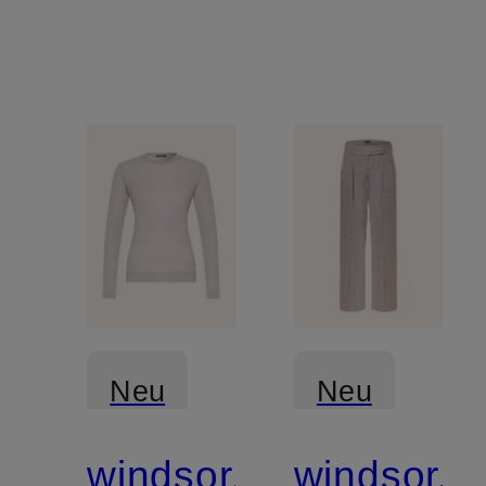
Neu
Neu
windsor.
windsor.
Mix &