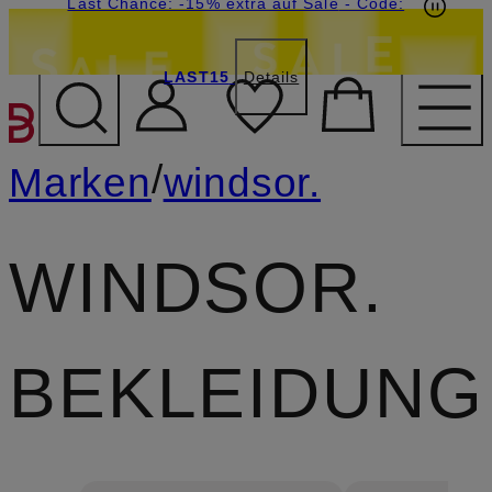
15€-Willkommensgutschein mit Beyond sichern
Last Chance: -15% extra auf Sale
- Code:
LAST15
Details
ZUM HAUPTINHALT ÜBE
/
Marken
windsor.
WINDSOR.
BEKLEIDUNG