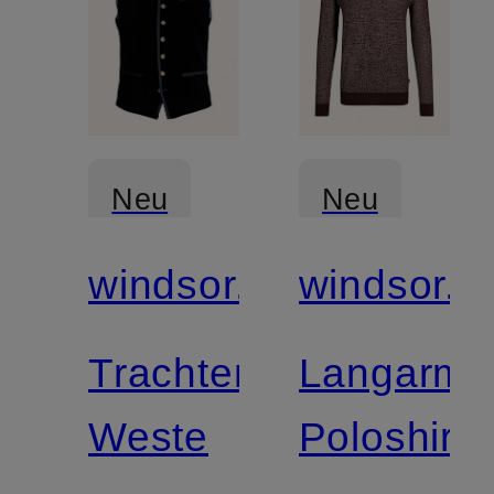
Neu
Neu
windsor.
windsor.
Trachten-
Langarm-
Weste
Poloshirt