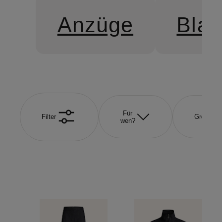
Anzüge
Blaz
Für
Filter
Größe
wen?