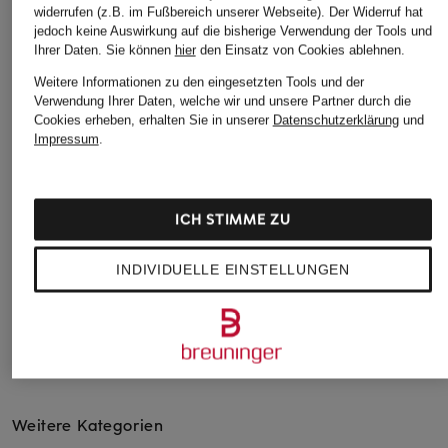
widerrufen (z.B. im Fußbereich unserer Webseite). Der Widerruf hat
jedoch keine Auswirkung auf die bisherige Verwendung der Tools und
Ihrer Daten.
Sie können
hier
den Einsatz von Cookies ablehnen.
Weitere Informationen zu den eingesetzten Tools und der
BOSS
+Aktionsrabatt
+Aktionsrabatt
Verwendung Ihrer Daten, welche wir und unsere Partner durch die
Hose TAPRIAH
Cookies erheben, erhalten Sie in unserer
Datenschutzerklärung
und
windsor.
Dondup
Impressum
.
199,95 €
Hose
7/8-Hose
ab 229,99 €
169,99 €
ICH STIMME ZU
Bestpreis:
206,99 €
Bestpreis:
269,99 €
Ursprünglich:
299 €
INDIVIDUELLE EINSTELLUNGEN
Weitere Kategorien