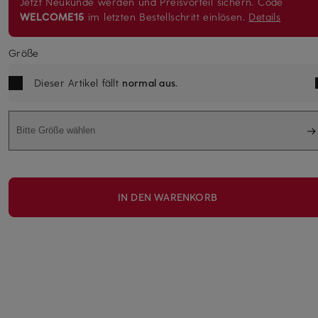
Jetzt Neukunde werden und Preisvorteil sichern. Code
WELCOME15
im letzten Bestellschritt einlösen.
Details
Größe
Dieser Artikel fällt
normal aus
.
Bitte Größe wählen
IN DEN WARENKORB