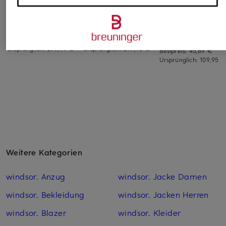
Marlenehose
Bootcut-Hose
Marlenehose
CAMILLA
169,99 €
238,99 €
53,99 €
Bestpreis:
144,49 €
Bestpreis:
203,14 €
Ursprünglich:
299,99 €
Ursprünglich:
299,95 €
Bestpreis:
45,89 €
Ursprünglich:
109,95 €
Weitere Kategorien
windsor. Anzug
windsor. Jacke Damen
windsor. Bekleidung
windsor. Jacken Herren
windsor. Blazer
windsor. Kleider