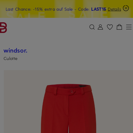
Last Chance: -15% extra auf Sale
15€-Willkommensgutschein mit Beyond sichern
- Code:
LAST15
Details
ZUM HAUPTINHALT ÜBERSPRINGEN
ZUM SUCHFELD ÜBERSPRINGE
windsor.
Culotte