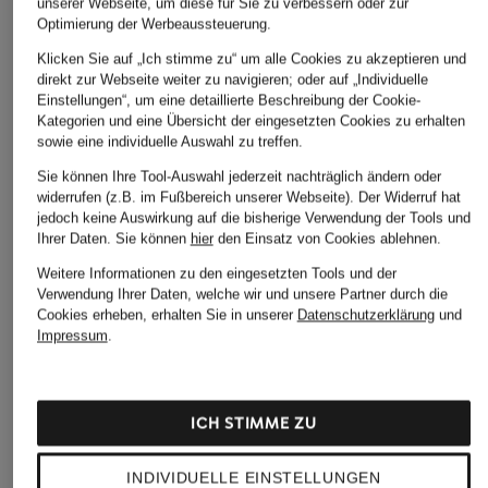
unserer Webseite, um diese für Sie zu verbessern oder zur
Optimierung der Werbeaussteuerung.
Klicken Sie auf „Ich stimme zu“ um alle Cookies zu akzeptieren und
direkt zur Webseite weiter zu navigieren; oder auf „Individuelle
Einstellungen“, um eine detaillierte Beschreibung der Cookie-
Kategorien und eine Übersicht der eingesetzten Cookies zu erhalten
sowie eine individuelle Auswahl zu treffen.
Sie können Ihre Tool-Auswahl jederzeit nachträglich ändern oder
widerrufen (z.B. im Fußbereich unserer Webseite). Der Widerruf hat
jedoch keine Auswirkung auf die bisherige Verwendung der Tools und
Ihrer Daten.
Sie können
hier
den Einsatz von Cookies ablehnen.
Weitere Informationen zu den eingesetzten Tools und der
Verwendung Ihrer Daten, welche wir und unsere Partner durch die
Cookies erheben, erhalten Sie in unserer
Datenschutzerklärung
und
Impressum
.
ICH STIMME ZU
+Aktionsrabatt
+Aktionsrabatt
+Aktionsrabatt
RIANI
LUISA CERANO
MAC
INDIVIDUELLE EINSTELLUNGEN