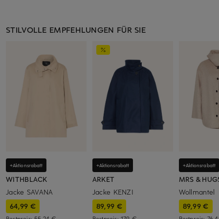
STILVOLLE EMPFEHLUNGEN FÜR SIE
+Aktionsrabatt
+Aktionsrabatt
+Aktionsrabatt
WITHBLACK
ARKET
MRS & HUG
Jacke SAVANA
Jacke KENZI
Wollmantel
64,99 €
89,99 €
89,99 €
Bestpreis:
55,24 €
Bestpreis:
179 €
Bestpreis:
76,