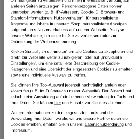
Onlineangebot zu verbessern und Ihnen interessante Werbung auf
anderen Seiten anzuzeigen. Personenbezogene Daten können
verarbeitet werden (z. B. IP-Adressen, Cookie-ID, Browser- und
Standort-Informationen, Nutzerverhalten), für personalisierte
Angebote und Inhalte in unserem Shop, personalisierte Anzeigen
aufgrund Ihres Nutzerverhaltens auf unserer Webseite, Analyse
unserer Webseite, um diese für Sie zu verbessern oder zur
Optimierung der Werbeaussteuerung.
Klicken Sie auf „Ich stimme zu“ um alle Cookies zu akzeptieren und
direkt zur Webseite weiter zu navigieren; oder auf „Individuelle
Einstellungen“, um eine detaillierte Beschreibung der Cookie-
Kategorien und eine Übersicht der eingesetzten Cookies zu erhalten
CINZIA ROCCA
CINZIA ROCCA
sowie eine individuelle Auswahl zu treffen.
+Aktionsrabatt
Jacke mit
Jacke mit 3/4-Arm
Sie können Ihre Tool-Auswahl jederzeit nachträglich ändern oder
GANT
abnehmbarem
widerrufen (z.B. im Fußbereich unserer Webseite). Der Widerruf hat
829,99 €
Mantel
jedoch keine Auswirkung auf die bisherige Verwendung der Tools und
Kragen
Ihrer Daten.
Sie können
hier
den Einsatz von Cookies ablehnen.
209,99 €
949,99 €
Weitere Informationen zu den eingesetzten Tools und der
Bestpreis:
178,49 €
Verwendung Ihrer Daten, welche wir und unsere Partner durch die
Ursprünglich:
300 €
Cookies erheben, erhalten Sie in unserer
Datenschutzerklärung
und
Impressum
.