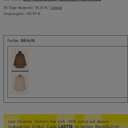
30-Tage-Bestpreis:
55,24 €
|
Details
Ursprünglich:
129,99 €
Farbe:
BRAUN
Last Chance: Sichern Sie sich -15% extra auf diesen
reduzierten Artikel. Code
LAST15
im letzten Bestellschritt