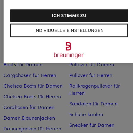
ICH STIMME ZU
INDIVIDUELLE EINSTELLUNGEN
Weitere Kategorien
Bikinis Damen
Mäntel für Herren
Boots für Damen
Pullover für Damen
Cargohosen für Herren
Pullover für Herren
Chelsea Boots für Damen
Rollkragenpullover für
Herren
Chelsea Boots für Herren
Sandalen für Damen
Cordhosen für Damen
Schuhe kaufen
Damen Daunenjacken
Sneaker für Damen
Daunenjacken für Herren