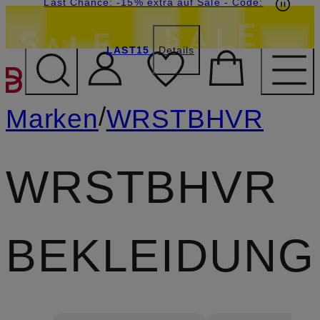
15€-Willkommensgutschein mit Beyond sichern
Last Chance: -15% extra auf Sale
- Code:
LAST15
Details
ZUM HAUPTINHALT ÜBE
/
Marken
WRSTBHVR
WRSTBHVR
BEKLEIDUNG