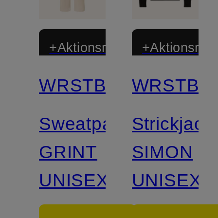
+Aktionsrabatt
+Aktionsraba
WRSTBHVR
WRSTBH
Sweatpants
Strickjack
GRINT
SIMON
UNISEX
UNISEX