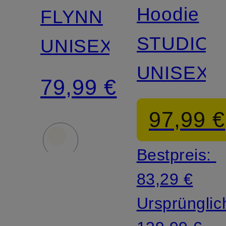
Hoodie
FLYNN
STUDIO
UNISEX
UNISEX
79,99 €
97,99 €
Bestpreis:
83,29 €
Ursprünglic