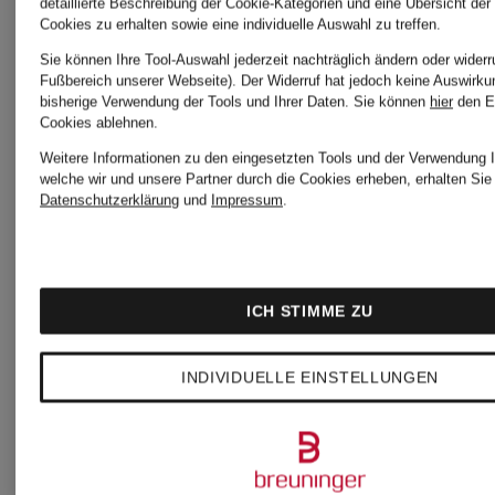
detaillierte Beschreibung der Cookie-Kategorien und eine Übersicht der
Cookies zu erhalten sowie eine individuelle Auswahl zu treffen.
WRSTBHVR
WRSTBH
Sie können Ihre Tool-Auswahl jederzeit nachträglich ändern oder widerr
Fußbereich unserer Webseite). Der Widerruf hat jedoch keine Auswirku
bisherige Verwendung der Tools und Ihrer Daten.
Sie können
hier
den E
Cookies ablehnen.
Sweatshirt
T-Shirt
Weitere Informationen zu den eingesetzten Tools und der Verwendung I
welche wir und unsere Partner durch die Cookies erheben, erhalten Sie 
Datenschutzerklärung
und
Impressum
.
NENI
WESTO
UNISEX
UNISEX
ICH STIMME ZU
76,99 €
55,99 €
INDIVIDUELLE EINSTELLUNGEN
Bestpreis:
Bestpreis: