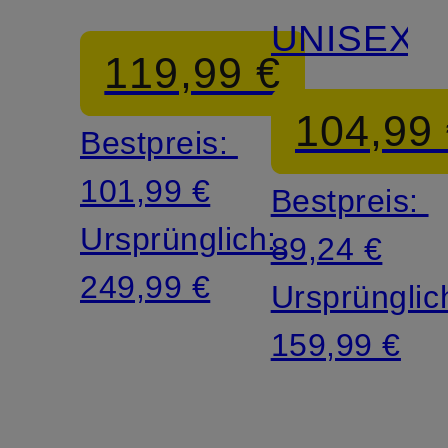
V2
UNISEX
119,99 €
104,99
Bestpreis:
101,99 €
Bestpreis:
Ursprünglich:
89,24 €
249,99 €
Ursprünglic
159,99 €