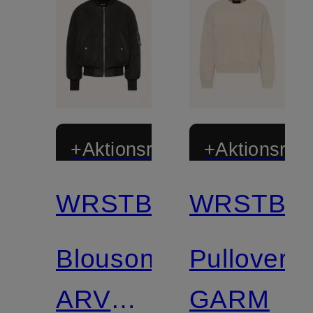
+Aktionsrabatt
+Aktionsraba
WRSTBHVR
WRSTBH
Blouson
Pullover
ARVEN
GARM