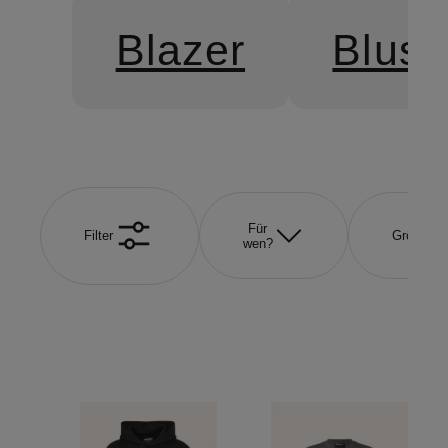
Blazer
Blus
Für
Filter
Größe
wen?