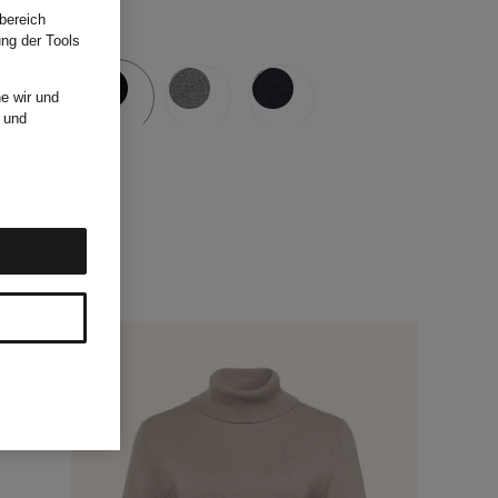
bereich
ung der Tools
e wir und
und