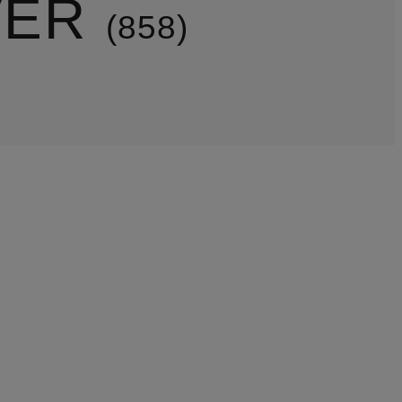
VER
858