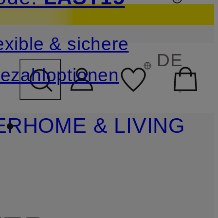
sichern
exible & sichere
FELD ÜBERSPRINGEN
DE
ezahloptionen
ER
HOME & LIVING