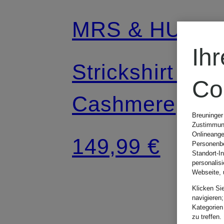
MRS & HUGS
Ih
Strickshirt aus
Co
Cashmere
Breuninger
Zustimmung
Onlineange
149,99 €
Personenbe
Standort-I
personalis
Webseite, 
Klicken Si
navigieren;
Kategorien
zu treffen.