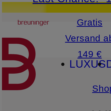
15€-Willkommensg
Breuninger
Gratis
ZUM HAUPTINHALT ÜBE
Versand a
149 €
LUXUS
Sho