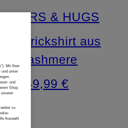
MRS & HUGS
Strickshirt aus
Cashmere
). Mit Ihrer
s und unser
eigen.
149,99 €
wser- und
nserem Shop,
 unserer
.
 weiter zu
ookie-
elle Auswahl