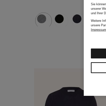
Sie können
unserer We
und Ihrer 
Weitere In
unsere Par
Impressu