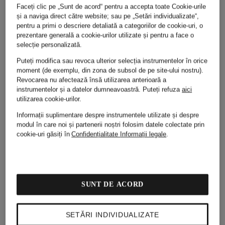
Faceți clic pe „Sunt de acord“ pentru a accepta toate Cookie-urile
Expedierea la timp a bunurilor este suficientă pentru
și a naviga direct către website; sau pe „Setări individualizate“,
respectarea termenului.
pentru a primi o descriere detaliată a categoriilor de cookie-uri, o
prezentare generală a cookie-urilor utilizate și pentru a face o
Breuninger își rezervă dreptul de a refuza returnările care
selecție personalizată.
nu respectă cerințele prevăzute în această Secțiune.
Puteți modifica sau revoca ulterior selecția instrumentelor în orice
(3)
Dreptul voluntar de returnare este acordat sub condiția
moment (de exemplu, din zona de subsol de pe site-ului nostru).
ca bunurile să fie returnate în starea lor originală,
Revocarea nu afectează însă utilizarea anterioară a
impecabilă.
instrumentelor și a datelor dumneavoastră.
Puteți refuza
aici
utilizarea cookie-urilor.
Cu toate acestea, Breuninger își rezervă dreptul, la propria
apreciere, de a refuza returnarea sau de a solicita o
Informații suplimentare despre instrumentele utilizate și despre
compensație corespunzătoare în următoarele situații:
modul în care noi și partenerii noștri folosim datele colectate prin
cookie-uri găsiți în
Confidențialitate
Informații legale
.
· bunurile sunt returnate fără toate componentele (de
exemplu, ambalajul bunului, precum săculeți de protecție
pentru încălțăminte, curele, genți, cutii de încălțăminte de
calitate superioară etc.)
· bunurile nu sunt în starea lor originală (de exemplu,
SUNT DE ACORD
etichetele de siguranță sau alte etichete au fost îndepărtate)
· bunurile s-au deteriorat sau au fost avariate.
SETĂRI INDIVIDUALIZATE