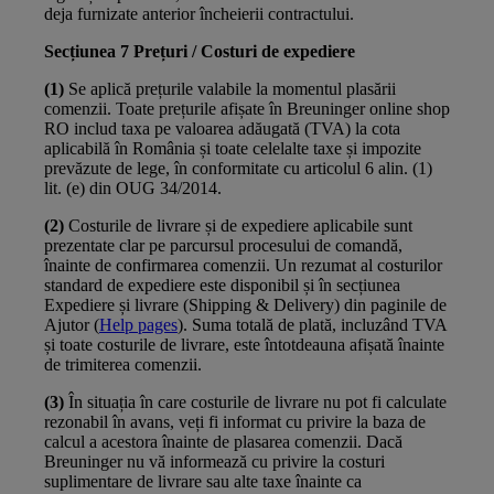
deja furnizate anterior încheierii contractului.
Secțiunea 7 Prețuri / Costuri de expediere
(1)
Se aplică prețurile valabile la momentul plasării
comenzii. Toate prețurile afișate în Breuninger online shop
RO includ taxa pe valoarea adăugată (TVA) la cota
aplicabilă în România și toate celelalte taxe și impozite
prevăzute de lege, în conformitate cu articolul 6 alin. (1)
lit. (e) din OUG 34/2014.
(2)
Costurile de livrare și de expediere aplicabile sunt
prezentate clar pe parcursul procesului de comandă,
înainte de confirmarea comenzii. Un rezumat al costurilor
standard de expediere este disponibil și în secțiunea
Expediere și livrare (Shipping & Delivery) din paginile de
Ajutor (
Help pages
). Suma totală de plată, incluzând TVA
și toate costurile de livrare, este întotdeauna afișată înainte
de trimiterea comenzii.
(3)
În situația în care costurile de livrare nu pot fi calculate
rezonabil în avans, veți fi informat cu privire la baza de
calcul a acestora înainte de plasarea comenzii. Dacă
Breuninger nu vă informează cu privire la costuri
suplimentare de livrare sau alte taxe înainte ca