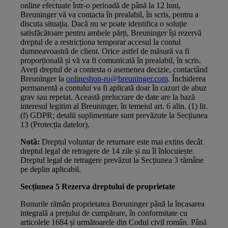
online efectuate într‑o perioadă de până la 12 luni,
Breuninger vă va contacta în prealabil, în scris, pentru a
discuta situația. Dacă nu se poate identifica o soluție
satisfăcătoare pentru ambele părți, Breuninger își rezervă
dreptul de a restricționa temporar accesul la contul
dumneavoastră de client. Orice astfel de măsură va fi
proporțională și vă va fi comunicată în prealabil, în scris.
Aveți dreptul de a contesta o asemenea decizie, contactând
Breuninger la
onlineshop-ro@breuninger.com
. Închiderea
permanentă a contului va fi aplicată doar în cazuri de abuz
grav sau repetat. Această prelucrare de date are la bază
interesul legitim al Breuninger, în temeiul art. 6 alin. (1) lit.
(f) GDPR; detalii suplimentare sunt prevăzute la Secțiunea
13 (Protecția datelor).
Notă:
Dreptul voluntar de returnare este mai extins decât
dreptul legal de retragere de 14 zile și nu îl înlocuiește.
Dreptul legal de retragere prevăzut la Secțiunea 3 rămâne
pe deplin aplicabil.
Secțiunea 5 Rezerva dreptului de proprietate
Bunurile rămân proprietatea Breuninger până la încasarea
integrală a prețului de cumpărare, în conformitate cu
articolele 1684 și următoarele din Codul civil român. Până