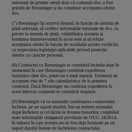
automată de primire atestă doar că comanda dvs. a fost
primită de Breuninger și nu constituie acceptarea ofertei
dvs.
(7) Breuninger își rezervă dreptul, în funcție de metoda de
plată selectată, să verifice informațiile furnizate de dvs. cu
privire la metoda de plată, valabilitatea acesteia și
bonitatea dumneavoastră în acest sens și să refuze
acceptarea ofertei în funcție de rezultatul acestei verificări,
cu respectarea legislației aplicabile privind protecția
datelor cu caracter personal.
(8) Contractul cu Breuninger se consideră încheiat doar în
momentul în care Breuninger confirmă expedierea
bunurilor către dvs. printr-un e-mail separat. Termenul de
acceptare este de 7 zile calendaristice de la primirea
comenzii. Dacă Breuninger nu confirmă expedierea în
acest interval, comanda se consideră respinsă.
(9) Breuninger vă va transmite confirmarea contractului
încheiat, pe un suport durabil, într-un termen rezonabil
după încheiere și cel târziu la livrarea bunurilor, conținând
toate informațiile obligatorii prevăzute de OUG 34/2014,
în măsura în care acestea nu au fost deja furnizate pe un
suport durabil înainte de încheierea contractului.