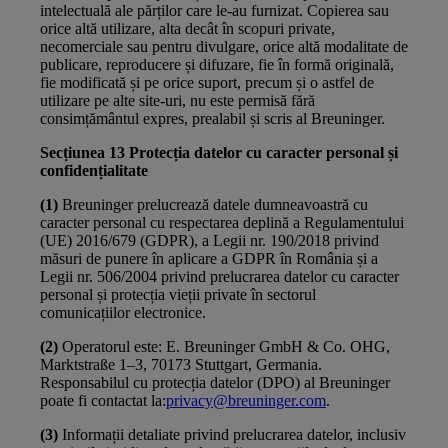
intelectuală ale părților care le-au furnizat. Copierea sau
orice altă utilizare, alta decât în scopuri private,
necomerciale sau pentru divulgare, orice altă modalitate de
publicare, reproducere și difuzare, fie în formă originală,
fie modificată și pe orice suport, precum și o astfel de
utilizare pe alte site-uri, nu este permisă fără
consimțământul expres, prealabil și scris al Breuninger.
Secțiunea 13 Protecția datelor cu caracter personal și
confidențialitate
(1)
Breuninger prelucrează datele dumneavoastră cu
caracter personal cu respectarea deplină a Regulamentului
(UE) 2016/679 (GDPR), a Legii nr. 190/2018 privind
măsuri de punere în aplicare a GDPR în România și a
Legii nr. 506/2004 privind prelucrarea datelor cu caracter
personal și protecția vieții private în sectorul
comunicațiilor electronice.
(2)
Operatorul este: E. Breuninger GmbH & Co. OHG,
Marktstraße 1–3, 70173 Stuttgart, Germania.
Responsabilul cu protecția datelor (DPO) al Breuninger
poate fi contactat la:
privacy@breuninger.com
.
(3)
Informații detaliate privind prelucrarea datelor, inclusiv