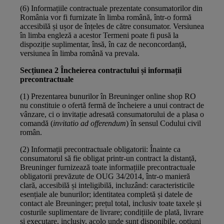
(6) Informațiile contractuale prezentate consumatorilor din
România vor fi furnizate în limba română, într-o formă
accesibilă și ușor de înțeles de către consumator. Versiunea
în limba engleză a acestor Termeni poate fi pusă la
dispoziție suplimentar, însă, în caz de neconcordanță,
versiunea în limba română va prevala.
Secțiunea 2 Încheierea contractului și informații
precontractuale
(1) Prezentarea bunurilor în Breuninger online shop RO
nu constituie o ofertă fermă de încheiere a unui contract de
vânzare, ci o invitație adresată consumatorului de a plasa o
comandă (
invitatio ad offerendum
) în sensul Codului civil
român.
(2) Informații precontractuale obligatorii: Înainte ca
consumatorul să fie obligat printr-un contract la distanță,
Breuninger furnizează toate informațiile precontractuale
obligatorii prevăzute de OUG 34/2014, într-o manieră
clară, accesibilă și inteligibilă, incluzând: caracteristicile
esențiale ale bunurilor; identitatea completă și datele de
contact ale Breuninger; prețul total, inclusiv toate taxele și
costurile suplimentare de livrare; condițiile de plată, livrare
și executare, inclusiv, acolo unde sunt disponibile, opțiuni