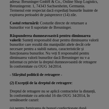
adresa: Breuninger GmbH & Co., Online Shop Logistics,
Breuningerstr. 1, 74343 Sachsenheim, Germania.
Termenul este respectat dacă expediați bunurile înainte de
expirarea perioadei de paisprezece (14) zile.
Costul returnării:
Costurile directe de returnare a
bunurilor vor fi suportate de Breuninger.
Răspunderea dumneavoastră pentru diminuarea
valorii:
Sunteți responsabil doar pentru diminuarea valorii
bunurilor care rezultă din manipulări altele decât cele
necesare pentru a stabili natura, caracteristicile și
funcționarea bunurilor. Nu veți fi responsabil pentru
diminuarea valorii bunurilor dacă Breuninger nu v-a
informat cu privire la dreptul dumneavoastră de retragere
în conformitate cu OUG 34/2014.
- Sfârșitul politicii de retragere -
(2)
Excepții de la dreptul de retragere
:
Dreptul de retragere nu se aplică contractelor la distanță,
în conformitate cu articolul 16 din OUG 34/2014, în
următoarele cazuri:
(a) pentru furnizarea de bunuri confecționate după