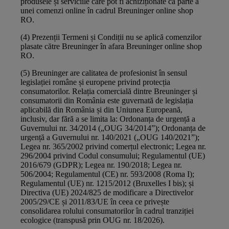
produsele și serviciile care pot fi achiziționate ca parte a
unei comenzi online în cadrul Breuninger online shop
RO.
(4) Prezenții Termeni și Condiții nu se aplică comenzilor
plasate către Breuninger în afara Breuninger online shop
RO.
(5) Breuninger are calitatea de profesionist în sensul
legislației române și europene privind protecția
consumatorilor. Relația comercială dintre Breuninger și
consumatorii din România este guvernată de legislația
aplicabilă din România și din Uniunea Europeană,
inclusiv, dar fără a se limita la: Ordonanța de urgență a
Guvernului nr. 34/2014 („OUG 34/2014”); Ordonanța de
urgență a Guvernului nr. 140/2021 („OUG 140/2021”);
Legea nr. 365/2002 privind comerțul electronic; Legea nr.
296/2004 privind Codul consumului; Regulamentul (UE)
2016/679 (GDPR); Legea nr. 190/2018; Legea nr.
506/2004; Regulamentul (CE) nr. 593/2008 (Roma I);
Regulamentul (UE) nr. 1215/2012 (Bruxelles I bis); și
Directiva (UE) 2024/825 de modificare a Directivelor
2005/29/CE și 2011/83/UE în ceea ce privește
consolidarea rolului consumatorilor în cadrul tranziției
ecologice (transpusă prin OUG nr. 18/2026).