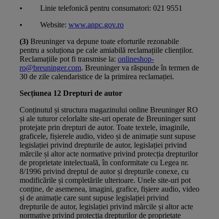
• Linie telefonică pentru consumatori: 021 9551
• Website:
www.anpc.gov.ro
(3)
Breuninger va depune toate eforturile rezonabile
pentru a soluționa pe cale amiabilă reclamațiile clienților.
Reclamațiile pot fi transmise la:
onlineshop-
ro@breuninger.com
. Breuninger va răspunde în termen de
30 de zile calendaristice de la primirea reclamației.
Secțiunea 12 Drepturi de autor
Conținutul și structura magazinului online Breuninger RO
și ale tuturor celorlalte site-uri operate de Breuninger sunt
protejate prin drepturi de autor. Toate textele, imaginile,
graficele, fișierele audio, video și de animație sunt supuse
legislației privind drepturile de autor, legislației privind
mărcile și altor acte normative privind protecția drepturilor
de proprietate intelectuală, în conformitate cu Legea nr.
8/1996 privind dreptul de autor și drepturile conexe, cu
modificările și completările ulterioare. Unele site-uri pot
conține, de asemenea, imagini, grafice, fișiere audio, video
și de animație care sunt supuse legislației privind
drepturile de autor, legislației privind mărcile și altor acte
normative privind protecția drepturilor de proprietate