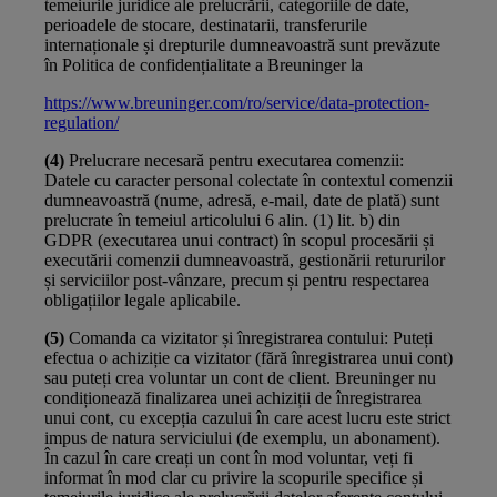
temeiurile juridice ale prelucrării, categoriile de date,
perioadele de stocare, destinatarii, transferurile
internaționale și drepturile dumneavoastră sunt prevăzute
în Politica de confidențialitate a Breuninger la
https://www.breuninger.com/ro/service/data-protection-
regulation/
(4)
Prelucrare necesară pentru executarea comenzii:
Datele cu caracter personal colectate în contextul comenzii
dumneavoastră (nume, adresă, e-mail, date de plată) sunt
prelucrate în temeiul articolului 6 alin. (1) lit. b) din
GDPR (executarea unui contract) în scopul procesării și
executării comenzii dumneavoastră, gestionării retururilor
și serviciilor post-vânzare, precum și pentru respectarea
obligațiilor legale aplicabile.
(5)
Comanda ca vizitator și înregistrarea contului: Puteți
efectua o achiziție ca vizitator (fără înregistrarea unui cont)
sau puteți crea voluntar un cont de client. Breuninger nu
condiționează finalizarea unei achiziții de înregistrarea
unui cont, cu excepția cazului în care acest lucru este strict
impus de natura serviciului (de exemplu, un abonament).
În cazul în care creați un cont în mod voluntar, veți fi
informat în mod clar cu privire la scopurile specifice și