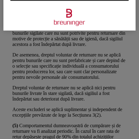
Totuși, dacă acceptăm returnarea bunurilor, avem dreptul
să solicităm din partea dumneavoastră o compensație
corespunzătoare și să o compensăm cu sumele achitate
deja cu titlu de preț de cumpărare.
(4)
Dreptul voluntar de returnare este exclus pentru
bunurile sigilate care nu sunt potrivite pentru returnare din
motive de protecție a sănătății sau de igienă, dacă sigiliul
acestora a fost îndepărtat după livrare.
De asemenea, dreptul voluntar de returnare nu se aplică
pentru bunurile care nu sunt prefabricate și care depind de
o selecție sau specificație individuală a consumatorului
pentru producerea lor, sau care sunt clar personalizate
pentru nevoile personale ale consumatorului.
Dreptul voluntar de returnare nu se aplică nici pentru
bunurile livrate în stare sigilată, dacă sigiliul a fost
îndepărtat sau deteriorat după livrare.
Aceste excluderi se aplică suplimentar și independent de
excepțiile prevăzute de lege la Secțiunea 3(2).
(5)
Comportamentul dumneavoastră de cumpărare și de
returnare va fi analizat periodic. În cazul în care rata de
retur depășește pragul de 90% din totalul achizițiilor