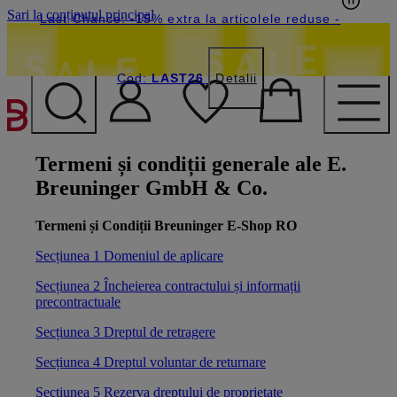
Sari la conținutul principal
Last Chance: -15% extra la articolele reduse
-
Cod:
LAST26
Detalii
Termeni și condiții generale ale E.
Breuninger GmbH & Co.
Termeni și Condiții Breuninger E-Shop RO
Secțiunea 1 Domeniul de aplicare
Secțiunea 2 Încheierea contractului și informații
precontractuale
Secțiunea 3 Dreptul de retragere
Secțiunea 4 Dreptul voluntar de returnare
Secțiunea 5 Rezerva dreptului de proprietate