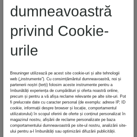
dumneavoastră
(3)
Dacă Breuninger nu furnizează informațiile necesare
privind dreptul de retragere, perioada de retragere se
prelungește cu 12 luni de la sfârșitul perioadei inițiale de
retragere. Dacă Breuninger furnizează aceste informații în
privind Cookie-
decursul celor 12 luni, perioada de retragere se încheie la
14 zile după data la care consumatorul primește
informațiile.
urile
Secțiunea 4 Dreptul voluntar de returnare
(1)
Pe lângă dreptul legal de retragere prevăzut la
Secțiunea 3, care rămâne pe deplin neafectat, Breuninger
vă acordă un drept voluntar de returnare în următoarele
Breuninger utilizează pe acest site cookie-uri și alte tehnologii
condiții. Acest drept voluntar de returnare vă oferă
web („instrumente”). Cu consimțământul dumneavoastră, noi și
opțiunea de a vă retrage din contract într-un termen de 30
partenerii noștri (terți) folosim aceste instrumente pentru a
de zile calendaristice. Acest termen începe să curgă în ziua
îmbunătăți experiența de cumpărături și oferta noastră online,
următoare recepționării bunurilor.
precum și pentru a vă afișa reclame relevante pe alte site-uri. Pot
fi prelucrate date cu caracter personal (de exemplu: adrese IP, ID
(2)
Pentru a beneficia de dreptul voluntar de returnare,
cookie, informații despre browser și locație, comportamentul
trebuie să returnați bunurile către Breuninger în termenul
utilizatorului) în scopul oferirii de oferte și conținut personalizat în
menționat mai sus.
magazinul nostru, afișării de reclame personalizate pe baza
Returnarea bunurilor trebuie efectuată la adresa
comportamentului dumneavoastră pe site-ul nostru, analizării site-
Breuninger indicată în documentele de returnare incluse la
ului pentru a-l îmbunătăți sau optimizării difuzării publicității.
livrare.