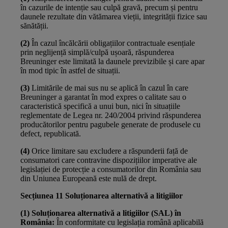
în cazurile de intenție sau culpă gravă, precum și pentru
daunele rezultate din vătămarea vieții, integrității fizice sau
sănătății.
(2)
În cazul încălcării obligațiilor contractuale esențiale
prin neglijență simplă/culpă ușoară, răspunderea
Breuninger este limitată la daunele previzibile și care apar
în mod tipic în astfel de situații.
(3)
Limitările de mai sus nu se aplică în cazul în care
Breuninger a garantat în mod expres o calitate sau o
caracteristică specifică a unui bun, nici în situațiile
reglementate de Legea nr. 240/2004 privind răspunderea
producătorilor pentru pagubele generate de produsele cu
defect, republicată.
(4)
Orice limitare sau excludere a răspunderii față de
consumatori care contravine dispozițiilor imperative ale
legislației de protecție a consumatorilor din România sau
din Uniunea Europeană este nulă de drept.
Secțiunea 11 Soluționarea alternativă a litigiilor
(1) Soluționarea alternativă a litigiilor (SAL) în
România:
În conformitate cu legislația română aplicabilă