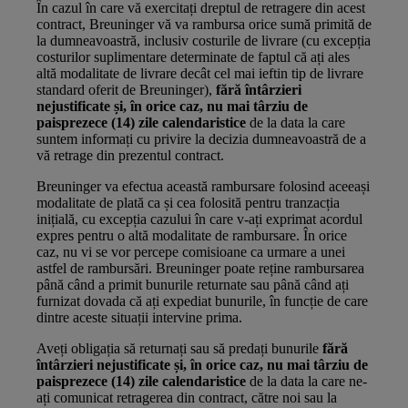
În cazul în care vă exercitați dreptul de retragere din acest
contract, Breuninger vă va rambursa orice sumă primită de
la dumneavoastră, inclusiv costurile de livrare (cu excepția
costurilor suplimentare determinate de faptul că ați ales
altă modalitate de livrare decât cel mai ieftin tip de livrare
standard oferit de Breuninger),
fără întârzieri
nejustificate și, în orice caz, nu mai târziu de
paisprezece (14) zile calendaristice
de la data la care
suntem informați cu privire la decizia dumneavoastră de a
vă retrage din prezentul contract.
Breuninger va efectua această rambursare folosind aceeași
modalitate de plată ca și cea folosită pentru tranzacția
inițială, cu excepția cazului în care v-ați exprimat acordul
expres pentru o altă modalitate de rambursare. În orice
caz, nu vi se vor percepe comisioane ca urmare a unei
astfel de rambursări. Breuninger poate reține rambursarea
până când a primit bunurile returnate sau până când ați
furnizat dovada că ați expediat bunurile, în funcție de care
dintre aceste situații intervine prima.
Aveți obligația să returnați sau să predați bunurile
fără
întârzieri nejustificate și, în orice caz, nu mai târziu de
paisprezece (14) zile calendaristice
de la data la care ne-
ați comunicat retragerea din contract, către noi sau la