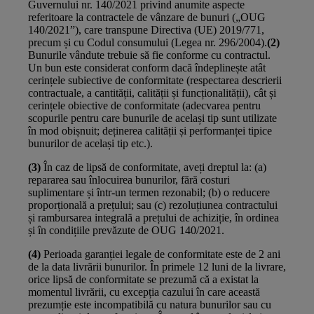
Guvernului nr. 140/2021 privind anumite aspecte
referitoare la contractele de vânzare de bunuri („OUG
140/2021”), care transpune Directiva (UE) 2019/771,
precum și cu Codul consumului (Legea nr. 296/2004).
(2)
Bunurile vândute trebuie să fie conforme cu contractul.
Un bun este considerat conform dacă îndeplinește atât
cerințele subiective de conformitate (respectarea descrierii
contractuale, a cantității, calității și funcționalității), cât și
cerințele obiective de conformitate (adecvarea pentru
scopurile pentru care bunurile de același tip sunt utilizate
în mod obișnuit; deținerea calității și performanței tipice
bunurilor de același tip etc.).
(3)
În caz de lipsă de conformitate, aveți dreptul la: (a)
repararea sau înlocuirea bunurilor, fără costuri
suplimentare și într-un termen rezonabil; (b) o reducere
proporțională a prețului; sau (c) rezoluțiunea contractului
și rambursarea integrală a prețului de achiziție, în ordinea
și în condițiile prevăzute de OUG 140/2021.
(4)
Perioada garanției legale de conformitate este de 2 ani
de la data livrării bunurilor. În primele 12 luni de la livrare,
orice lipsă de conformitate se prezumă că a existat la
momentul livrării, cu excepția cazului în care această
prezumție este incompatibilă cu natura bunurilor sau cu