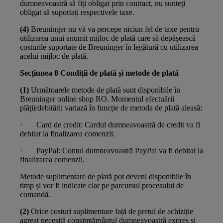
dumneavoastră să fiți obligat prin contract, nu sunteți
obligat să suportați respectivele taxe.
(4)
Breuninger nu vă va percepe niciun fel de taxe pentru
utilizarea unui anumit mijloc de plată care să depășească
costurile suportate de Breuninger în legătură cu utilizarea
acelui mijloc de plată.
Secțiunea 8 Condiții de plată și metode de plată
(1)
Următoarele metode de plată sunt disponibile în
Breuninger online shop RO. Momentul efectuării
plății/debitării variază în funcție de metoda de plată aleasă:
· Card de credit: Cardul dumneavoastră de credit va fi
debitat la finalizarea comenzii.
· PayPal: Contul dumneavoastră PayPal va fi debitat la
finalizarea comenzii.
Metode suplimentare de plată pot deveni disponibile în
timp și vor fi indicate clar pe parcursul procesului de
comandă.
(2)
Orice costuri suplimentare față de prețul de achiziție
agreat necesită consimțământul dumneavoastră expres și