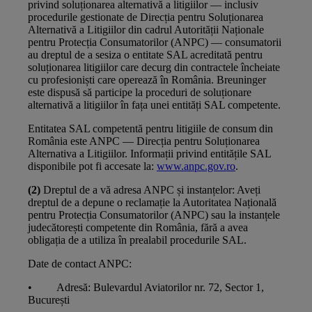
privind soluționarea alternativă a litigiilor — inclusiv
procedurile gestionate de Direcția pentru Soluționarea
Alternativă a Litigiilor din cadrul Autorității Naționale
pentru Protecția Consumatorilor (ANPC) — consumatorii
au dreptul de a sesiza o entitate SAL acreditată pentru
soluționarea litigiilor care decurg din contractele încheiate
cu profesioniști care operează în România. Breuninger
este dispusă să participe la proceduri de soluționare
alternativă a litigiilor în fața unei entități SAL competente.
Entitatea SAL competentă pentru litigiile de consum din
România este ANPC — Direcția pentru Soluționarea
Alternativa a Litigiilor. Informații privind entitățile SAL
disponibile pot fi accesate la:
www.anpc.gov.ro
.
(2)
Dreptul de a vă adresa ANPC și instanțelor: Aveți
dreptul de a depune o reclamație la Autoritatea Națională
pentru Protecția Consumatorilor (ANPC) sau la instanțele
judecătorești competente din România, fără a avea
obligația de a utiliza în prealabil procedurile SAL.
Date de contact ANPC:
• Adresă: Bulevardul Aviatorilor nr. 72, Sector 1,
București