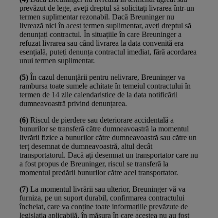
prevăzut de lege, aveți dreptul să solicitați livrarea într-un
termen suplimentar rezonabil. Dacă Breuninger nu
livrează nici în acest termen suplimentar, aveți dreptul să
denunțați contractul. În situațiile în care Breuninger a
refuzat livrarea sau când livrarea la data convenită era
esențială, puteți denunța contractul imediat, fără acordarea
unui termen suplimentar.
(5)
În cazul denunțării pentru nelivrare, Breuninger va
rambursa toate sumele achitate în temeiul contractului în
termen de 14 zile calendaristice de la data notificării
dumneavoastră privind denunțarea.
(6)
Riscul de pierdere sau deteriorare accidentală a
bunurilor se transferă către dumneavoastră la momentul
livrării fizice a bunurilor către dumneavoastră sau către un
terț desemnat de dumneavoastră, altul decât
transportatorul. Dacă ați desemnat un transportator care nu
a fost propus de Breuninger, riscul se transferă la
momentul predării bunurilor către acel transportator.
(7)
La momentul livrării sau ulterior, Breuninger vă va
furniza, pe un suport durabil, confirmarea contractului
încheiat, care va conține toate informațiile prevăzute de
legislația aplicabilă, în măsura în care acestea nu au fost