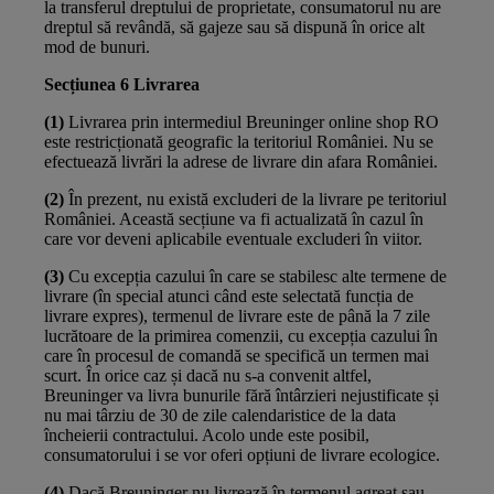
la transferul dreptului de proprietate, consumatorul nu are
dreptul să revândă, să gajeze sau să dispună în orice alt
mod de bunuri.
Secțiunea 6 Livrarea
(1)
Livrarea prin intermediul Breuninger online shop RO
este restricționată geografic la teritoriul României. Nu se
efectuează livrări la adrese de livrare din afara României.
(2)
În prezent, nu există excluderi de la livrare pe teritoriul
României. Această secțiune va fi actualizată în cazul în
care vor deveni aplicabile eventuale excluderi în viitor.
(3)
Cu excepția cazului în care se stabilesc alte termene de
livrare (în special atunci când este selectată funcția de
livrare expres), termenul de livrare este de până la 7 zile
lucrătoare de la primirea comenzii, cu excepția cazului în
care în procesul de comandă se specifică un termen mai
scurt. În orice caz și dacă nu s-a convenit altfel,
Breuninger va livra bunurile fără întârzieri nejustificate și
nu mai târziu de 30 de zile calendaristice de la data
încheierii contractului. Acolo unde este posibil,
consumatorului i se vor oferi opțiuni de livrare ecologice.
(4)
Dacă Breuninger nu livrează în termenul agreat sau