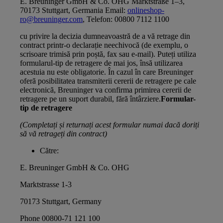
E. Breuninger GmbH & Co. OHG Marktstraße 1–3,
70173 Stuttgart, Germania Email:
onlineshop-
ro@breuninger.com
, Telefon: 00800 7112 1100
cu privire la decizia dumneavoastră de a vă retrage din
contract printr-o declarație neechivocă (de exemplu, o
scrisoare trimisă prin poștă, fax sau e-mail). Puteți utiliza
formularul-tip de retragere de mai jos, însă utilizarea
acestuia nu este obligatorie. În cazul în care Breuninger
oferă posibilitatea transmiterii cererii de retragere pe cale
electronică, Breuninger va confirma primirea cererii de
retragere pe un suport durabil, fără întârziere.
Formular-
tip de retragere
(Completați și returnați acest formular numai dacă doriți
să vă retrageți din contract)
Către:
E. Breuninger GmbH & Co. OHG
Marktstrasse 1-3
70173 Stuttgart, Germany
Phone 00800-71 121 100