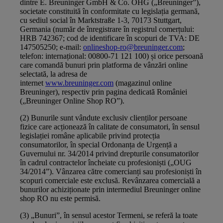
dintre E. Breuninger GmbH & Co. OHG („Breuninger”),
societate constituită în conformitate cu legislația germană,
cu sediul social în Marktstraße 1‑3, 70173 Stuttgart,
Germania (număr de înregistrare în registrul comerțului:
HRB 742367; cod de identificare în scopuri de TVA: DE
147505250; e‑mail:
onlineshop-ro@breuninger.com
;
telefon: internațional: 00800‑71 121 100) și orice persoană
care comandă bunuri prin platforma de vânzări online
selectată, la adresa de
internet
www.breuninger.com
(magazinul online
Breuninger), respectiv prin pagina dedicată României
(„Breuninger Online Shop RO”).
(2) Bunurile sunt vândute exclusiv clienților persoane
fizice care acționează în calitate de consumatori, în sensul
legislației române aplicabile privind protecția
consumatorilor, în special Ordonanța de Urgență a
Guvernului nr. 34/2014 privind drepturile consumatorilor
în cadrul contractelor încheiate cu profesioniști („OUG
34/2014”). Vânzarea către comercianți sau profesioniști în
scopuri comerciale este exclusă. Revânzarea comercială a
bunurilor achiziționate prin intermediul Breuninger online
shop RO nu este permisă.
(3) „Bunuri”, în sensul acestor Termeni, se referă la toate