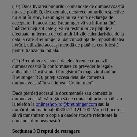
(10) Dacă livrarea bunurilor comandate de dumneavoastră
nu este posibilă, de exemplu, deoarece bunurile respective
nu sunt în stoc, Breuninger nu va emite declarația de
acceptare. În acest caz, Breuninger vă va informa fără
întârzieri nejustificate și vă va restitui orice plăți deja
efectuate, în termen de cel mult 14 zile calendaristice de la
data la care Breuninger a luat cunoștință de imposibilitatea
livrării, utilizând aceeași metodă de plată ca cea folosită
pentru tranzacția inițială.
(11) Breuninger va stoca datele aferente comenzii
dumneavoastră în conformitate cu prevederile legale
aplicabile. Dacă sunteți înregistrat în magazinul online
Breuninger RO, puteți accesa detaliile comenzii
dumneavoastră în secțiunea „Contul meu”.
Dacă pierdeți accesul la documentele sau comenzile
dumneavoastră, vă rugăm să ne contactați prin e-mail sau
la telefon la
onlineshop-ro@breuninger.com
sau la
numărul internațional 00800-71 121 100. Vom fi bucuroși
să vă transmitem o copie a datelor stocate referitoare la
comanda dumneavoastră.
Secțiunea 3 Dreptul de retragere