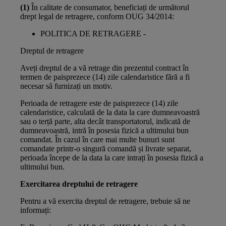
(1)
În calitate de consumator, beneficiați de următorul
drept legal de retragere, conform OUG 34/2014:
POLITICA DE RETRAGERE -
Dreptul de retragere
Aveți dreptul de a vă retrage din prezentul contract în
termen de paisprezece (14) zile calendaristice fără a fi
necesar să furnizați un motiv.
Perioada de retragere este de paisprezece (14) zile
calendaristice, calculată de la data la care dumneavoastră
sau o terță parte, alta decât transportatorul, indicată de
dumneavoastră, intră în posesia fizică a ultimului bun
comandat. În cazul în care mai multe bunuri sunt
comandate printr-o singură comandă și livrate separat,
perioada începe de la data la care intrați în posesia fizică a
ultimului bun.
Exercitarea dreptului de retragere
Pentru a vă exercita dreptul de retragere, trebuie să ne
informați: