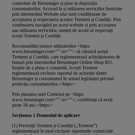
controlate de Breuninger și puse la dispoziția
consumatorilor. Accesul la și utilizarea serviciilor furnizate
prin intermediul Website-ului sunt condiționate de
acceptarea și respectarea acestor Termeni și Condiții. Prin
continuarea navigării pe acest website și prin accesarea
sau utilizarea serviciilor, sunteți de acord să respectați
acești Termeni și Condiții.
Recomandăm tuturor utilizatorilor <https:
www.breuninger.com="" ro=""> să citească acești
Termeni și Condiții, care reglementează achiziționarea de
bunuri prin intermediul Breuninger Online Shop RO,
înainte de a plasa o comandă. Acești Termeni
reglementează exclusiv raportul de achiziție dintre
Breuninger și consumatori în sensul legislației privind
protecția consumatorilor.</https:>
Prin plasarea unei Comenzi pe <https:
www.breuninger.com="" ro="">, confirmați că aveți
peste 18 ani.</https:>
Secțiunea 1 Domeniul de aplicare
(1) Prezenții Termeni și Condiții („Termeni”)
reglementează în mod exclusiv raporturile comerciale