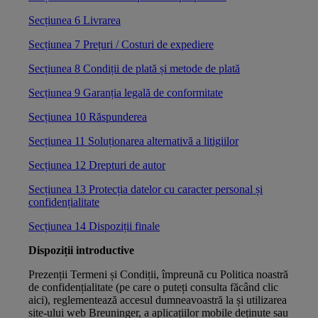
Secțiunea 6 Livrarea
Secțiunea 7 Prețuri / Costuri de expediere
Secțiunea 8 Condiții de plată și metode de plată
Secțiunea 9 Garanția legală de conformitate
Secțiunea 10 Răspunderea
Secțiunea 11 Soluționarea alternativă a litigiilor
Secțiunea 12 Drepturi de autor
Secțiunea 13 Protecția datelor cu caracter personal și
confidențialitate
Secțiunea 14 Dispoziții finale
Dispoziții introductive
Prezenții Termeni și Condiții, împreună cu Politica noastră
de confidențialitate (pe care o puteți consulta făcând clic
aici), reglementează accesul dumneavoastră la și utilizarea
site-ului web Breuninger, a aplicațiilor mobile deținute sau