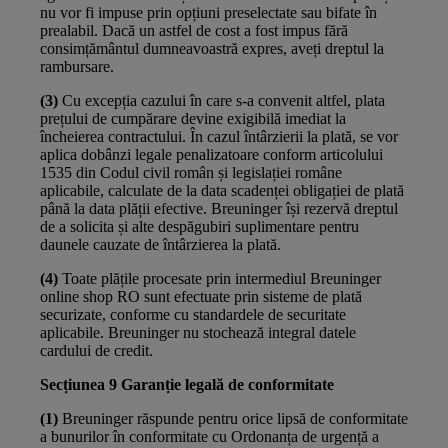
nu vor fi impuse prin opțiuni preselectate sau bifate în
prealabil. Dacă un astfel de cost a fost impus fără
consimțământul dumneavoastră expres, aveți dreptul la
rambursare.
(3)
Cu excepția cazului în care s-a convenit altfel, plata
prețului de cumpărare devine exigibilă imediat la
încheierea contractului. În cazul întârzierii la plată, se vor
aplica dobânzi legale penalizatoare conform articolului
1535 din Codul civil român și legislației române
aplicabile, calculate de la data scadenței obligației de plată
până la data plății efective. Breuninger își rezervă dreptul
de a solicita și alte despăgubiri suplimentare pentru
daunele cauzate de întârzierea la plată.
(4)
Toate plățile procesate prin intermediul Breuninger
online shop RO sunt efectuate prin sisteme de plată
securizate, conforme cu standardele de securitate
aplicabile. Breuninger nu stochează integral datele
cardului de credit.
Secțiunea 9 Garanție legală de conformitate
(1)
Breuninger răspunde pentru orice lipsă de conformitate
a bunurilor în conformitate cu Ordonanța de urgență a