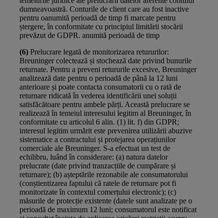
temeiurile juridice ale prelucrării datelor aferente contului
dumneavoastră. Conturile de client care au fost inactive
pentru oanumită perioadă de timp fi marcate pentru
ștergere, în conformitate cu principiul limitării stocării
prevăzut de GDPR. anumită perioadă de timp
(6)
Prelucrare legată de monitorizarea retururilor:
Breuninger colectează și stochează date privind bunurile
returnate. Pentru a preveni retururile excesive, Breuninger
analizează date pentru o perioadă de până la 12 luni
anterioare și poate contacta consumatorii cu o rată de
returnare ridicată în vederea identificării unei soluții
satisfăcătoare pentru ambele părți. Această prelucrare se
realizează în temeiul interesului legitim al Breuninger, în
conformitate cu articolul 6 alin. (1) lit. f) din GDPR;
interesul legitim urmărit este prevenirea utilizării abuzive
sistematice a contractului și protejarea operațiunilor
comerciale ale Breuninger. S-a efectuat un test de
echilibru, luând în considerare: (a) natura datelor
prelucrate (date privind tranzacțiile de cumpărare și
returnare); (b) așteptările rezonabile ale consumatorului
(conștientizarea faptului că ratele de returnare pot fi
monitorizate în contextul comerțului electronic); (c)
măsurile de protecție existente (datele sunt analizate pe o
perioadă de maximum 12 luni; consumatorul este notificat