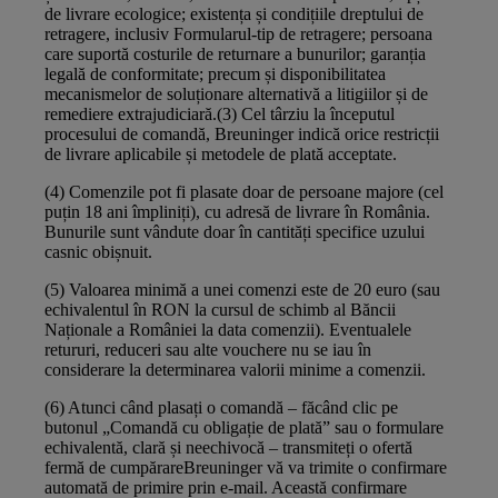
de livrare ecologice; existența și condițiile dreptului de
retragere, inclusiv Formularul-tip de retragere; persoana
care suportă costurile de returnare a bunurilor; garanția
legală de conformitate; precum și disponibilitatea
mecanismelor de soluționare alternativă a litigiilor și de
remediere extrajudiciară.(3) Cel târziu la începutul
procesului de comandă, Breuninger indică orice restricții
de livrare aplicabile și metodele de plată acceptate.
(4) Comenzile pot fi plasate doar de persoane majore (cel
puțin 18 ani împliniți), cu adresă de livrare în România.
Bunurile sunt vândute doar în cantități specifice uzului
casnic obișnuit.
(5) Valoarea minimă a unei comenzi este de 20 euro (sau
echivalentul în RON la cursul de schimb al Băncii
Naționale a României la data comenzii). Eventualele
retururi, reduceri sau alte vouchere nu se iau în
considerare la determinarea valorii minime a comenzii.
(6) Atunci când plasați o comandă – făcând clic pe
butonul „Comandă cu obligație de plată” sau o formulare
echivalentă, clară și neechivocă – transmiteți o ofertă
fermă de cumpărareBreuninger vă va trimite o confirmare
automată de primire prin e-mail. Această confirmare