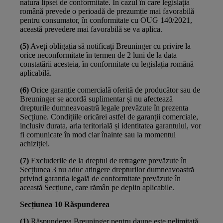
natura lipsei de conformitate. În cazul în care legislația
română prevede o perioadă de prezumție mai favorabilă
pentru consumator, în conformitate cu OUG 140/2021,
această prevedere mai favorabilă se va aplica.
(5)
Aveți obligația să notificați Breuninger cu privire la
orice neconformitate în termen de 2 luni de la data
constatării acesteia, în conformitate cu legislația română
aplicabilă.
(6)
Orice garanție comercială oferită de producător sau de
Breuninger se acordă suplimentar și nu afectează
drepturile dumneavoastră legale prevăzute în prezenta
Secțiune. Condițiile oricărei astfel de garanții comerciale,
inclusiv durata, aria teritorială și identitatea garantului, vor
fi comunicate în mod clar înainte sau la momentul
achiziției.
(7)
Excluderile de la dreptul de retragere prevăzute în
Secțiunea 3 nu aduc atingere drepturilor dumneavoastră
privind garanția legală de conformitate prevăzute în
această Secțiune, care rămân pe deplin aplicabile.
Secțiunea 10 Răspunderea
(1)
Răspunderea Breuninger pentru daune este nelimitată