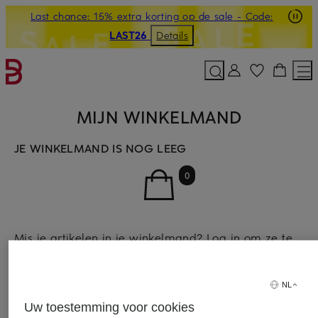
Last chance: 15% extra korting op de sale
- Code:
GA NAAR HOOFDINHOUD
GA NAAR ZOEKEN
LAST26
Details
MIJN WINKELMAND
JE WINKELMAND IS NOG LEEG
0
Mis je artikelen in je winkelmand? Log in om ze te
zien.
NL
Uw toestemming voor cookies
INLOGGEN