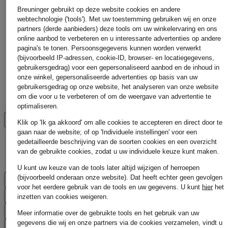
Breuninger gebruikt op deze website cookies en andere
webtechnologie ('tools'). Met uw toestemming gebruiken wij en onze
partners (derde aanbieders) deze tools om uw winkelervaring en ons
online aanbod te verbeteren en u interessante advertenties op andere
ONTDEK HET ASSORTIMENT
pagina's te tonen. Persoonsgegevens kunnen worden verwerkt
(bijvoorbeeld IP-adressen, cookie-ID, browser- en locatiegegevens,
gebruikersgedrag) voor een gepersonaliseerd aanbod en de inhoud in
onze winkel, gepersonaliseerde advertenties op basis van uw
gebruikersgedrag op onze website, het analyseren van onze website
om die voor u te verbeteren of om de weergave van advertentie te
optimaliseren.
BEOORDELINGEN VAN KLANTEN
Klik op 'Ik ga akkoord' om alle cookies te accepteren en direct door te
gaan naar de website; of op 'Individuele instellingen' voor een
gedetailleerde beschrijving van de soorten cookies en een overzicht
van de gebruikte cookies, zodat u uw individuele keuze kunt maken.
U kunt uw keuze van de tools later altijd wijzigen of herroepen
(bijvoorbeeld onderaan onze website). Dat heeft echter geen gevolgen
VEILIGHEID
voor het eerdere gebruik van de tools en uw gegevens.
U kunt
hier
het
BETALING
inzetten van cookies weigeren.
ONZE VOORDELEN
Meer informatie over de gebruikte tools en het gebruik van uw
gegevens die wij en onze partners via de cookies verzamelen, vindt u
HULP