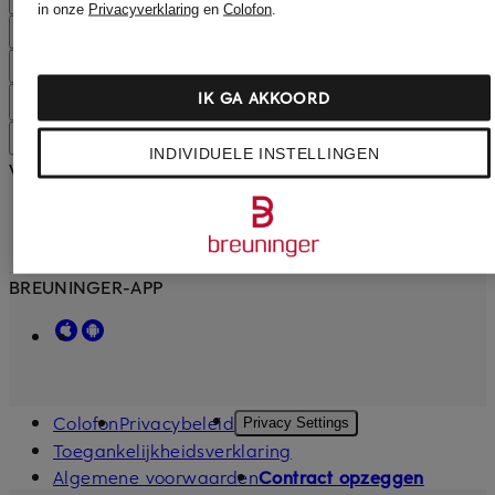
in onze
Privacyverklaring
en
Colofon
.
VEELGESTELDE VRAGEN
DIENSTEN
IK GA AKKOORD
VERZENDING & BEZORGING
OVER BREUNINGER
INDIVIDUELE INSTELLINGEN
VOLG ONS
BREUNINGER-APP
Colofon
Privacybeleid
Privacy Settings
Toegankelijkheidsverklaring
Algemene voorwaarden
Contract opzeggen