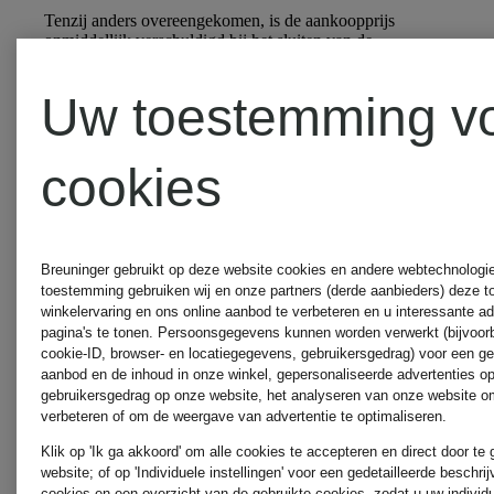
Tenzij anders overeengekomen, is de aankoopprijs
onmiddellijk verschuldigd bij het sluiten van de
overeenkomst. In geval van late betaling door de
consument kan eventuele rente of schadevergoeding
Uw toestemming v
alleen worden gevorderd in overeenstemming met de
dwingende bepalingen van Boek XIX van het Belgisch
Wetboek van Economisch Recht, en pas nadat de
consument een kosteloze betalingsherinnering heeft
cookies
ontvangen en de desbetreffende wettelijke wachttijd is
verstreken. Eventuele rente of schadevergoeding mag de
maximale bedragen die zijn toegestaan onder de
desbetreffende Belgische wetgeving niet overschrijden.
Breuninger gebruikt op deze website cookies en andere webtechnologie 
**Paragraaf 9 Garantie**
toestemming gebruiken wij en onze partners (derde aanbieders) deze 
winkelervaring en ons online aanbod te verbeteren en u interessante a
Breuninger is aansprakelijk voor elke gebrekkige
pagina's te tonen. Persoonsgegevens kunnen worden verwerkt (bijvoor
conformiteit van de goederen overeenkomstig de
desbetreffende Belgische wetgeving inzake
cookie-ID, browser- en locatiegegevens, gebruikersgedrag) voor een g
consumentenbescherming. De consument geniet een
aanbod en de inhoud in onze winkel, gepersonaliseerde advertenties o
wettelijke conformiteitsgarantie van twee jaar. In geval
gebruikersgedrag op onze website, het analyseren van onze website om
van gebrekkige conformiteit heeft de consument recht op
verbeteren of om de weergave van advertentie te optimaliseren.
de wettelijke rechtsmiddelen waarin de wet voorziet,
Klik op 'Ik ga akkoord' om alle cookies te accepteren en direct door te
waaronder herstel of vervanging, of, voor zover van
toepassing, een prijsvermindering of ontbinding van de
website; of op 'Individuele instellingen' voor een gedetailleerde beschri
overeenkomst.
cookies en een overzicht van de gebruikte cookies, zodat u uw individ