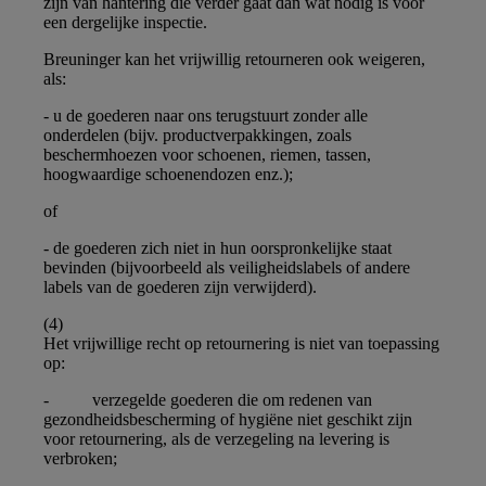
zijn van hantering die verder gaat dan wat nodig is voor
een dergelijke inspectie.
Breuninger kan het vrijwillig retourneren ook weigeren,
als:
- u de goederen naar ons terugstuurt zonder alle
onderdelen (bijv. productverpakkingen, zoals
beschermhoezen voor schoenen, riemen, tassen,
hoogwaardige schoenendozen enz.);
of
- de goederen zich niet in hun oorspronkelijke staat
bevinden (bijvoorbeeld als veiligheidslabels of andere
labels van de goederen zijn verwijderd).
(4)
Het vrijwillige recht op retournering is niet van toepassing
op:
- verzegelde goederen die om redenen van
gezondheidsbescherming of hygiëne niet geschikt zijn
voor retournering, als de verzegeling na levering is
verbroken;