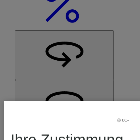
DE
Y-3
Laufschuhe Y-3 ADIZERO RC6
Ihre Zustimmung
CHF 189