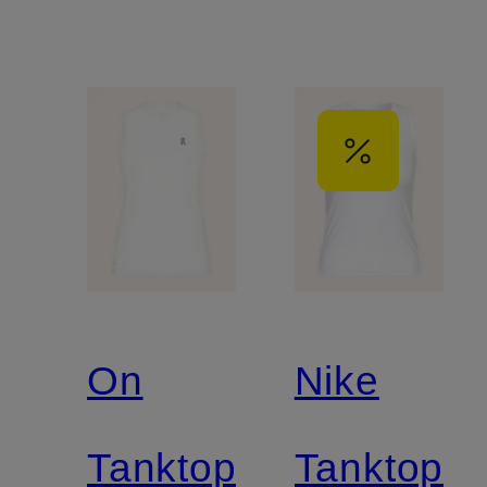
On
Nike
Tanktop
Tanktop