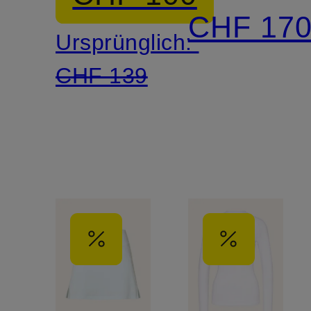
DRESS
CHF 17
Ursprünglich:
SPLIT
CHF 139
mit Cut-
outs