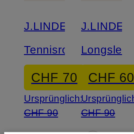
J.LINDEBERG
J.LINDE
Tennisrock
Longslee
CHF 70
CHF 6
Ursprünglich:
Ursprünglic
CHF 90
CHF 90