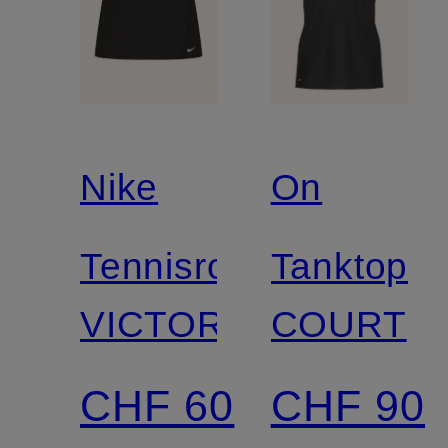
Nike
On
Tennisrock
Tanktop
VICTORY
COURT
CHF 60
CHF 90