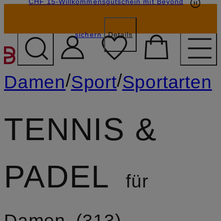
CHF 15-Willkommensgutschein mit Beyond
sichern
Details
ZUM HAUPTINHALT ÜBE
/
/
Damen
Sport
Sportarten
TENNIS &
PADEL
für
Damen
313