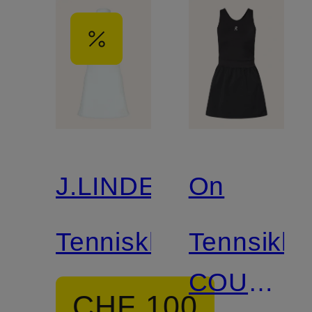
J.LINDEBERG
On
Tenniskleid
Tennsiklei
COURT
CHF 100