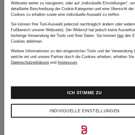
Webseite weiter zu navigieren; oder auf „Individuelle Einstellungen“, u
detaillierte Beschreibung der Cookie-Kategorien und eine Übersicht der
Nike
Nike
Cookies zu erhalten sowie eine individuelle Auswahl zu treffen.
Sie können Ihre Tool-Auswahl jederzeit nachträglich ändern oder widerr
Fußbereich unserer Webseite). Der Widerruf hat jedoch keine Auswirku
Tanktop
Tennissc
bisherige Verwendung der Tools und Ihrer Daten.
Sie können
hier
den E
Cookies ablehnen.
Weitere Informationen zu den eingesetzten Tools und der Verwendung I
ADVANTAGE
GP
welche wir und unsere Partner durch die Cookies erheben, erhalten Sie 
Datenschutzerklärung
und
Impressum
.
CHALLE
CHF 35
CHF 6
PRO
ICH STIMME ZU
Ursprünglich:
Ursprünglic
INDIVIDUELLE EINSTELLUNGEN
CHF 70
CHF 130