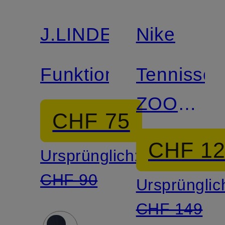
J.LINDEBERG
Nike
Funktionstop
Tennissc
ZOOM
CHF 75
VAPOR
CHF 1
Ursprünglich:
PRO 3
CHF 90
Ursprünglic
CHF 149