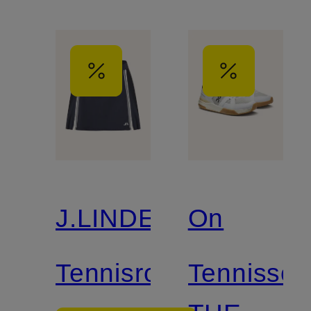
J.LINDEBERG
On
Tennisrock
Tennissc