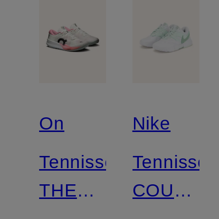
On
Nike
Tennisschuhe
Tennissc
THE
COURT
ROGER
LITE 4