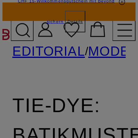
CHF 15-Willkommensgutschein mit Beyond
sichern
Details
ZUM HAUPTINHALT ÜBE
EDITORIAL
MODE
/
/
TIE-DYE:
BATIKMUST