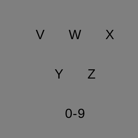
V
W
X
Y
Z
0-9