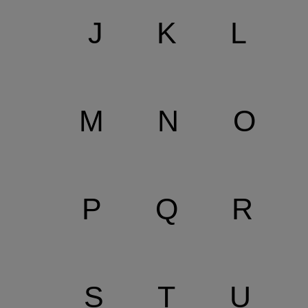
J
K
L
M
N
O
P
Q
R
S
T
U