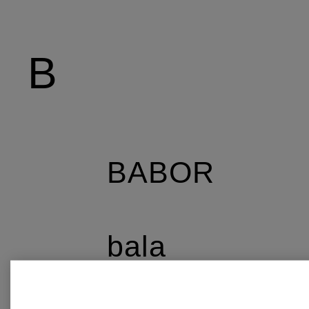
B
BABOR
bala