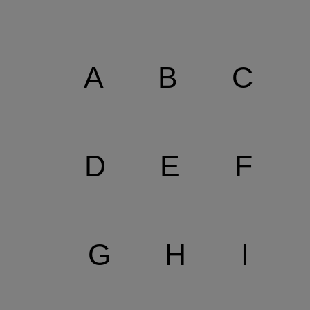
A
B
C
D
E
F
G
H
I