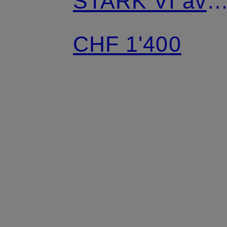
STARK VI ave
rivets
CHF 1'400