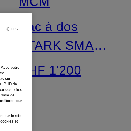
MCM
Sac à dos
FR
STARK SMALL
avec rivets
CHF 1'200
. Avec votre
tre
tes sur
s IP, ID de
our des offres
a base de
améliorer pour
t sur le site;
 cookies et