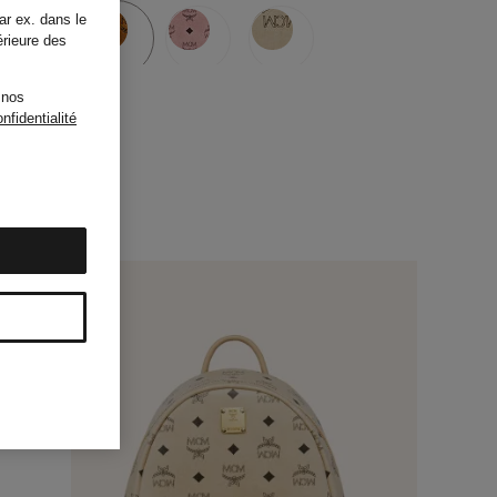
ar ex. dans le
érieure des
 nos
nfidentialité