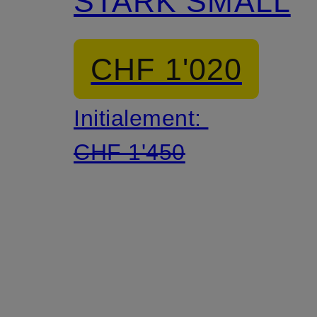
c
STARK SMALL
CHF 1'020
Initialement:
CHF 1'450