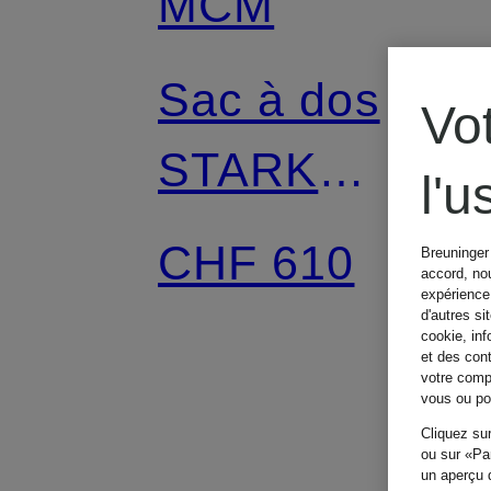
MCM
Sac à dos
Vo
STARK
l'
MEDIUM
CHF 610
Breuninger 
accord, nou
expérience 
d'autres si
cookie, inf
et des con
votre compo
vous ou pou
Cliquez sur
ou sur «Par
un aperçu d