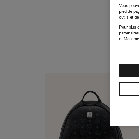
Vous pouve
pied de pag
outils et 
Pour plus d
partenaires
et
Mentions