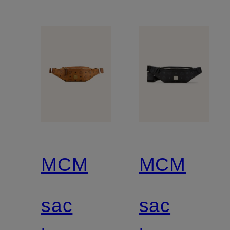
MCM
MCM
sac
sac