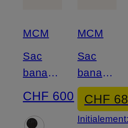
MCM
MCM
Sac
Sac
banane
banane
FURSTEN
FURSTE
CHF 600
CHF 6
MEDIUM
Initialement