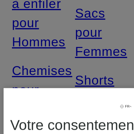
à enfiler
Sacs
pour
pour
Hommes
Femmes
Chemises
Shorts
pour
pour
Hommes
FR
Femmes
Votre consentemen