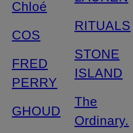
Chloé
RITUALS
COS
STONE
FRED
ISLAND
PERRY
The
GHOUD
Ordinary.