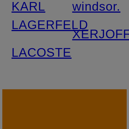
KARL
windsor.
LAGERFELD
XERJOF
LACOSTE