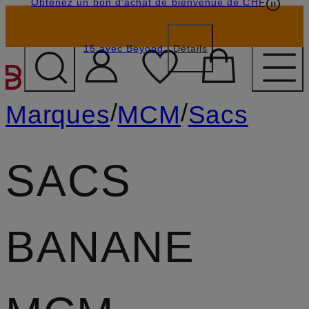
Obtenez un bon d'achat de bienvenue de CHF
15 avec Beyond
Détails
PASSER AU CONTENU PR
/
/
Marques
MCM
Sacs
SACS
BANANE