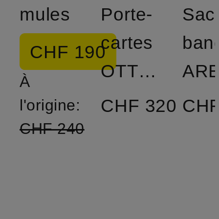
mules
Porte-
Sac
cartes
band
CHF 190
OTTOMAR
AR
À
CHF 320
CHF
l'origine:
CHF 240