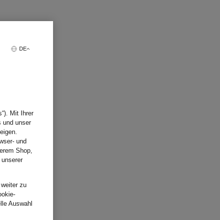
DE
). Mit Ihrer
s und unser
eigen.
wser- und
nserem Shop,
 unserer
.
 weiter zu
ookie-
elle Auswahl