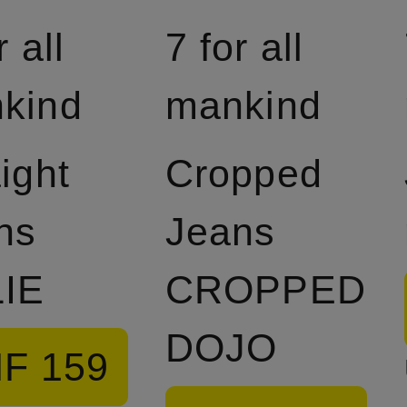
r all
7 for all
kind
mankind
ight
Cropped
ns
Jeans
IE
CROPPED
DOJO
F 159