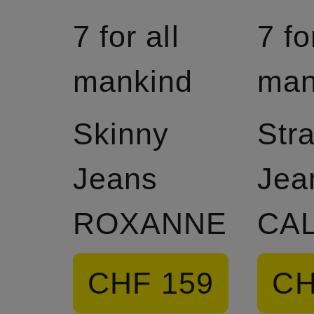
7 for all
7 fo
mankind
man
Skinny
Stra
Jeans
Jea
ROXANNE
CAL
CHF 159
CH