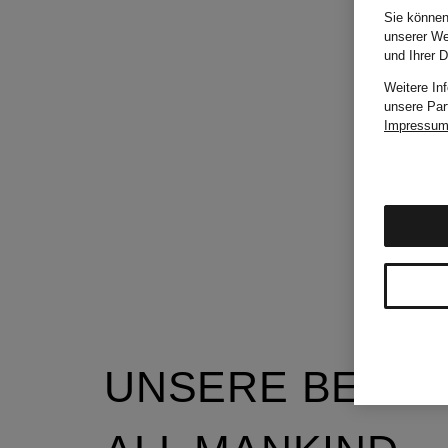
Sie können
unserer We
und Ihrer 
Weitere In
unsere Par
Impressu
UNSERE BELIEB