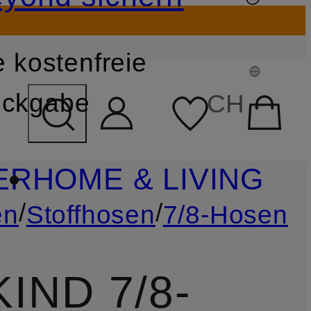
 kostenfreie
FELD ÜBERSPRINGEN
ckgabe
CH
ER
HOME & LIVING
/
/
en
Stoffhosen
7/8-Hosen
IND 7/8-