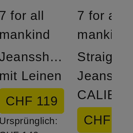
7 for all
7 for all
mankind
mankind
Jeansshorts
Straight
mit Leinen
Jeans
CALIE
CHF 119
CHF 14
Ursprünglich: