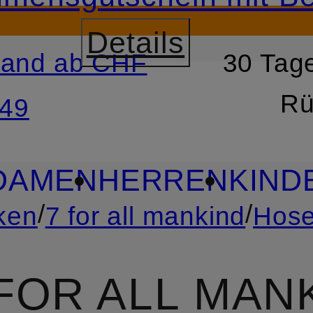
Details
sand ab CHF
30 Tage
RSPRINGEN
ZUM SUCH
Rü
49
DAMEN
HERREN
KIND
/
/
ken
7 for all mankind
Hos
FOR ALL MANK