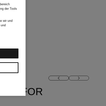
bereich
ung der Tools
e wir und
und
N 7 FOR