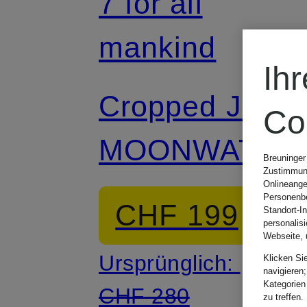
7 for all
mankind
Ih
Cropped Jean
Co
MOONWATER
Breuninger
Zustimmung
Onlineange
Personenbe
CHF 199
Standort-I
personalis
Webseite, 
Ursprünglich:
Klicken Si
navigieren;
Kategorien
CHF 280
zu treffen.