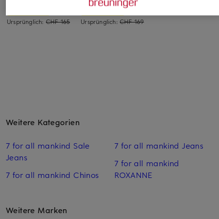
CHF 159
CHF 139
CHF 100
Ursprünglich:
CHF 165
Ursprünglich:
CHF 169
Weitere Kategorien
7 for all mankind Sale
7 for all mankind Jeans
Jeans
7 for all mankind
7 for all mankind Chinos
ROXANNE
Weitere Marken