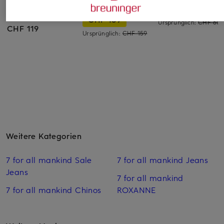
abnehmbarer
Leinen mit 3/4-Arm
CHF 30
Schluppe
CHF 139
Ursprünglich:
CHF 60
CHF 119
Ursprünglich:
CHF 159
Weitere Kategorien
7 for all mankind Sale
7 for all mankind Jeans
Jeans
7 for all mankind
7 for all mankind Chinos
ROXANNE