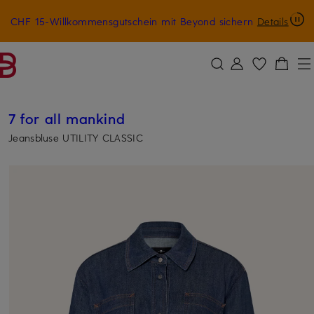
CHF 15-Willkommensgutschein mit Beyond sichern
Details
ZUM HAUPTINHALT ÜBERSPRINGEN
ZUM SUCHFELD ÜBERSPRINGE
7 for all mankind
Jeansbluse UTILITY CLASSIC