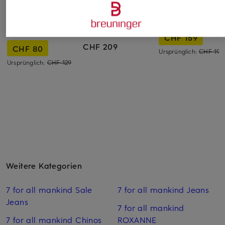
mavi
BOSS
MARC CAIN
Straight Jeans
Bootcut Jeans
Jeans SILEA
KENDRA
PARKWAY-STR
CHF 159
CHF 209
CHF 80
Ursprünglich:
CHF 199
Ursprünglich:
CHF 129
Weitere Kategorien
7 for all mankind Sale
7 for all mankind Jeans
Jeans
7 for all mankind
7 for all mankind Chinos
ROXANNE