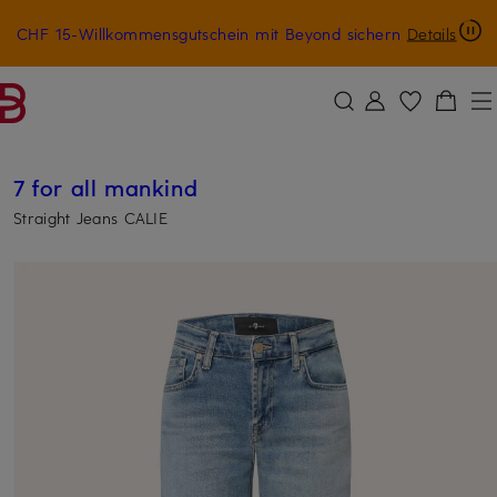
CHF 15-Willkommensgutschein mit Beyond sichern
Details
ZUM HAUPTINHALT ÜBERSPRINGEN
ZUM SUCHFELD ÜBERSPRINGE
7 for all mankind
Straight Jeans CALIE