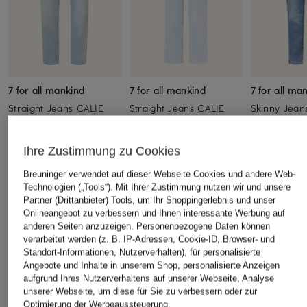
7 for all mankind
7 for all mankind
7 for all ma
Straight Jeans CALIE
Straight Jeans CALIE
Skinny Jea
ANKLE
CHF 149
CHF 229
CHF 290
Ursprünglich:
CHF 240
Ursprünglich:
CHF 280
Ihre Zustimmung zu Cookies
Breuninger verwendet auf dieser Webseite Cookies und andere Web-
Technologien („Tools“). Mit Ihrer Zustimmung nutzen wir und unsere
ÄHNLICHE ARTIKEL ENTDECKEN
Partner (Drittanbieter) Tools, um Ihr Shoppingerlebnis und unser
Onlineangebot zu verbessern und Ihnen interessante Werbung auf
anderen Seiten anzuzeigen. Personenbezogene Daten können
verarbeitet werden (z. B. IP-Adressen, Cookie-ID, Browser- und
Standort-Informationen, Nutzerverhalten), für personalisierte
Angebote und Inhalte in unserem Shop, personalisierte Anzeigen
aufgrund Ihres Nutzerverhaltens auf unserer Webseite, Analyse
unserer Webseite, um diese für Sie zu verbessern oder zur
Optimierung der Werbeaussteuerung.