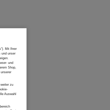
). Mit Ihrer
s und unser
eigen.
wser- und
nserem Shop,
 unserer
.
 weiter zu
ookie-
elle Auswahl
bereich