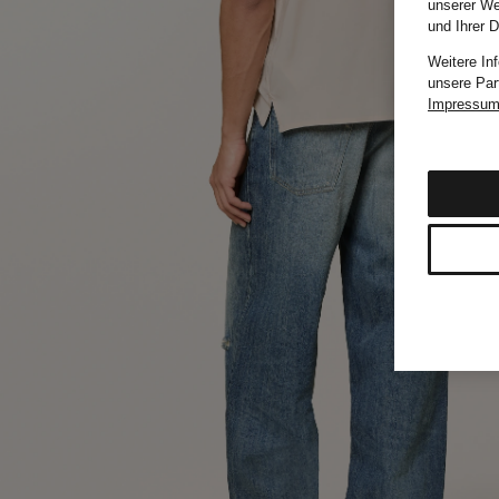
unserer We
und Ihrer 
Weitere In
unsere Par
Impressu