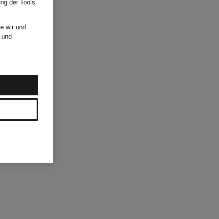
ung der Tools
e wir und
und