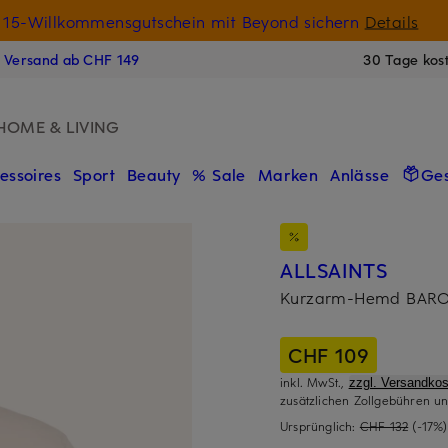
15-Willkommensgutschein mit Beyond sichern
Details
N
s Versand ab CHF 149
30 Tage kos
HOME & LIVING
essoires
Sport
Beauty
% Sale
Marken
Anlässe
Ge
ALLSAINTS
Kurzarm-Hemd BARON
CHF 109
inkl. MwSt.,
zzgl. Versandkos
zusätzlichen Zollgebühren un
Ursprünglich:
CHF 132
(-17%)