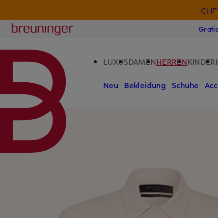
CHF 
ZUM HAUPTINHALT ÜBERSPRINGEN
ZUM SUCHFELD ÜBERSPRINGE
Breuninger
Grati
LUXUS
DAMEN
HERREN
KINDER
Neu
Bekleidung
Schuhe
Acc