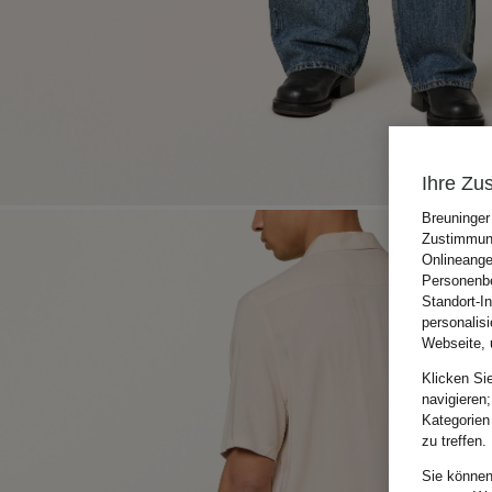
Ihre Zu
Breuninger
Zustimmung
Onlineange
Personenbe
Standort-I
personalis
Webseite, 
Klicken Si
navigieren;
Kategorien
zu treffen.
Sie können