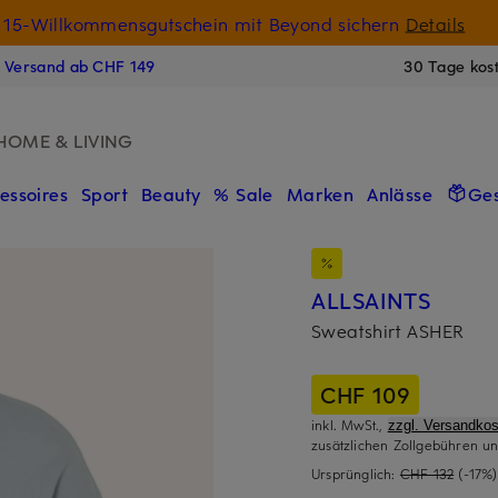
15-Willkommensgutschein mit Beyond sichern
Details
N
s Versand ab CHF 149
30 Tage kos
HOME & LIVING
essoires
Sport
Beauty
% Sale
Marken
Anlässe
Ge
ALLSAINTS
Sweatshirt ASHER
CHF 109
inkl. MwSt.,
zzgl. Versandkos
zusätzlichen Zollgebühren un
Ursprünglich:
CHF 132
(-17%)