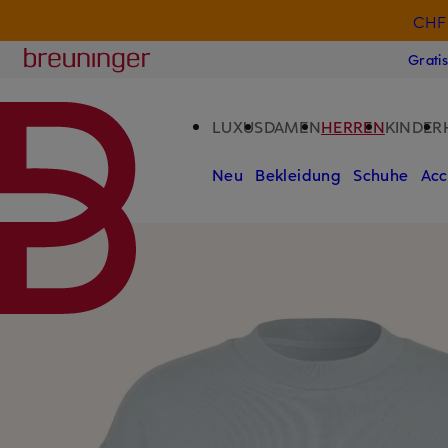
CHF 
ZUM HAUPTINHALT ÜBERSPRINGEN
ZUM SUCHFELD ÜBERSPRINGE
Breuninger
Grati
LUXUS
DAMEN
HERREN
KINDER
Neu
Bekleidung
Schuhe
Acc