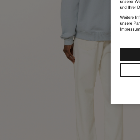
unserer We
und Ihrer 
Weitere In
unsere Par
Impressu