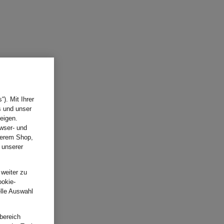
). Mit Ihrer
s und unser
eigen.
wser- und
nserem Shop,
 unserer
.
 weiter zu
ookie-
elle Auswahl
bereich