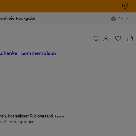
tenfreie Rückgabe
CH
schenke
Sommersaison
, keine
ten, kostenloser Rückversand
d Verzollungskosten