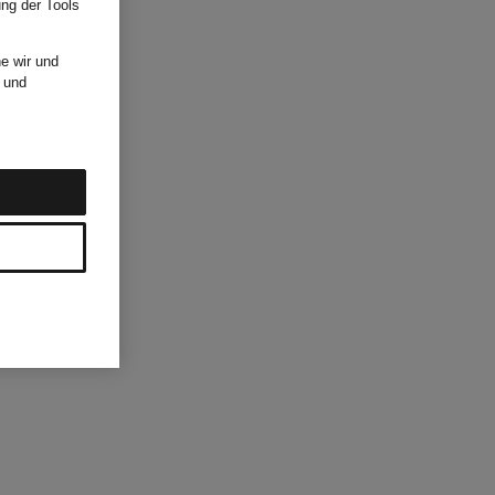
ung der Tools
e wir und
und