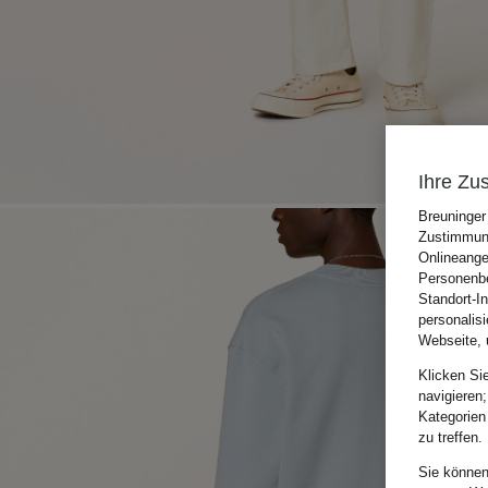
Ihre Zu
Breuninger
Zustimmung
Onlineange
Personenbe
Standort-I
personalis
Webseite, 
Klicken Si
navigieren;
Kategorien
zu treffen.
Sie können