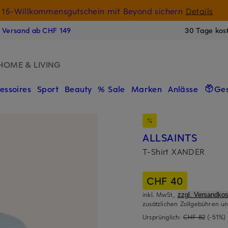
15-Willkommensgutschein mit Beyond sichern
Details
N
s Versand ab CHF 149
30 Tage kos
HOME & LIVING
essoires
Sport
Beauty
% Sale
Marken
Anlässe
Ge
ALLSAINTS
T-Shirt XANDER
CHF 40
inkl. MwSt.,
zzgl. Versandkos
zusätzlichen Zollgebühren un
Ursprünglich:
CHF 82
(-51%)