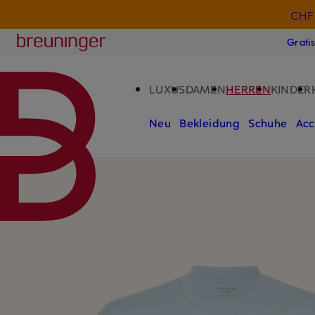
CHF 
ZUM HAUPTINHALT ÜBERSPRINGEN
ZUM SUCHFELD ÜBERSPRINGE
Breuninger
Grati
LUXUS
DAMEN
HERREN
KINDER
Neu
Bekleidung
Schuhe
Acc