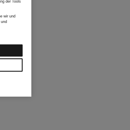
ung der Tools
e wir und
und