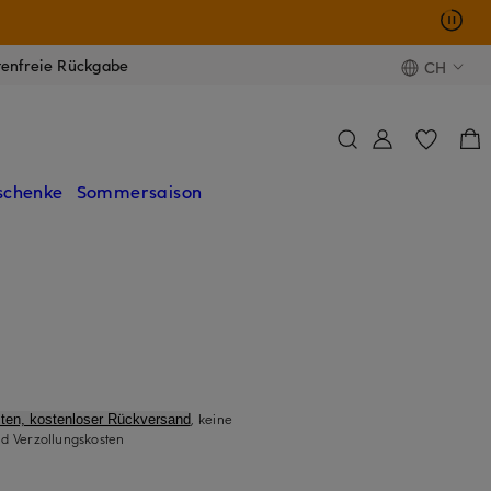
tenfreie Rückgabe
CH
schenke
Sommersaison
, keine
ten, kostenloser Rückversand
d Verzollungskosten