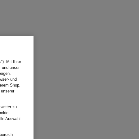
). Mit Ihrer
s und unser
eigen.
wser- und
nserem Shop,
 unserer
.
 weiter zu
ookie-
elle Auswahl
bereich