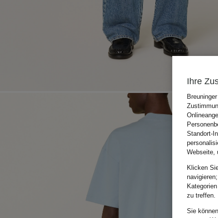
Ihre Zu
Breuninger
Zustimmung
Onlineange
Personenbe
Standort-I
personalis
Webseite, 
Klicken Si
navigieren;
Kategorien
zu treffen.
Sie können