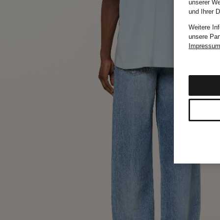
unserer We
und Ihrer 
Weitere In
unsere Par
Impressu