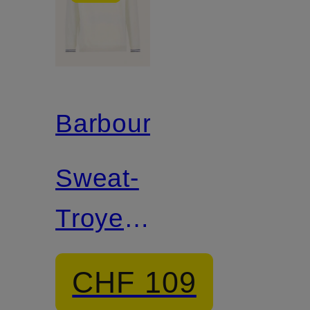
Barbour
Sweat-
Troyer
ROSFORD
CHF 109