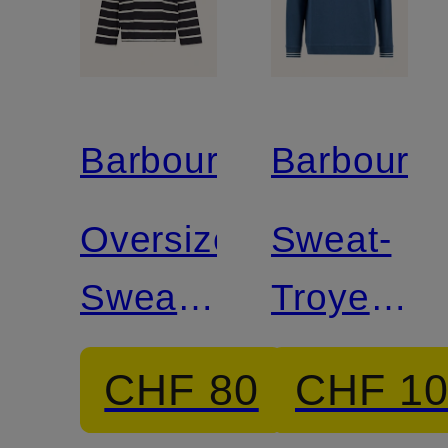
Barbour
Barbour
Oversized-
Sweat-
Sweatshirt
Troyer
MAEVE
ROSFOR
CHF 80
CHF 1