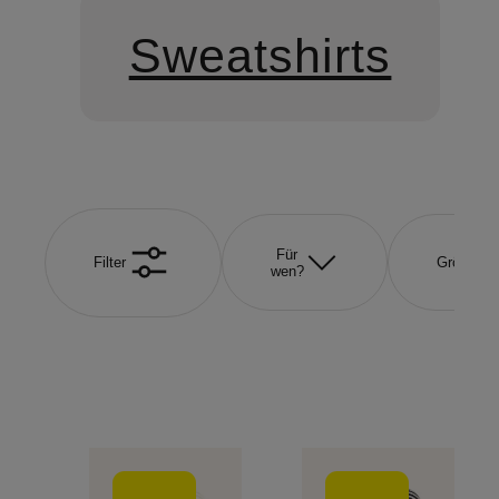
Sweatshirts
Für
Filter
Größe
wen?