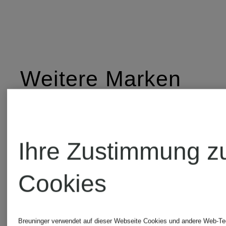
Weitere Marken
7 for all
meru
Ihre Zustimmung z
mankind
Cookies
MICHAE
CALIDA
KORS
Breuninger verwendet auf dieser Webseite Cookies und andere Web-Te