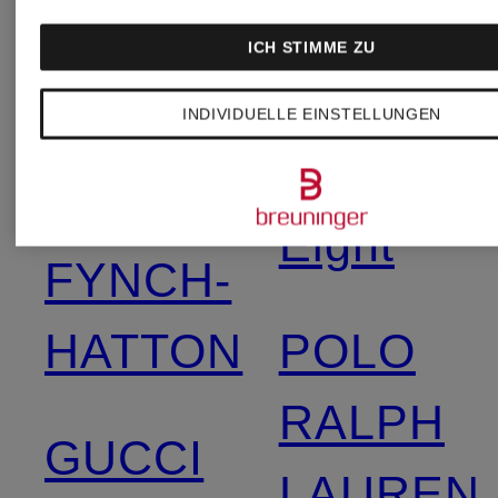
ICH STIMME ZU
CINQUE
oui
INDIVIDUELLE EINSTELLUNGEN
ETERNA
Phase
Eight
FYNCH-
HATTON
POLO
RALPH
GUCCI
LAUREN