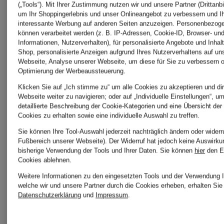
(„Tools“). Mit Ihrer Zustimmung nutzen wir und unsere Partner (Drittanbi
um Ihr Shoppingerlebnis und unser Onlineangebot zu verbessern und I
interessante Werbung auf anderen Seiten anzuzeigen. Personenbezog
können verarbeitet werden (z. B. IP-Adressen, Cookie-ID, Browser- und
Calvin
MOS
Informationen, Nutzerverhalten), für personalisierte Angebote und Inhal
Shop, personalisierte Anzeigen aufgrund Ihres Nutzerverhaltens auf un
Webseite, Analyse unserer Webseite, um diese für Sie zu verbessern o
Klein
MOSH
Optimierung der Werbeaussteuerung.
Klicken Sie auf „Ich stimme zu“ um alle Cookies zu akzeptieren und dir
Webseite weiter zu navigieren; oder auf „Individuelle Einstellungen“, u
Jeans
detaillierte Beschreibung der Cookie-Kategorien und eine Übersicht der
Cookies zu erhalten sowie eine individuelle Auswahl zu treffen.
name it
Sie können Ihre Tool-Auswahl jederzeit nachträglich ändern oder widerr
Fußbereich unserer Webseite). Der Widerruf hat jedoch keine Auswirku
Chantelle
bisherige Verwendung der Tools und Ihrer Daten.
Sie können
hier
den E
Cookies ablehnen.
NEO
Weitere Informationen zu den eingesetzten Tools und der Verwendung I
welche wir und unsere Partner durch die Cookies erheben, erhalten Sie 
Datenschutzerklärung
und
Impressum
.
Chloé
NOIR