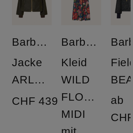
Barbour
Barbour
Jacke
Kleid
Fiel
ARLENE
WILD
FLOWER
ab
CHF 439
MIDI
CHF
mit