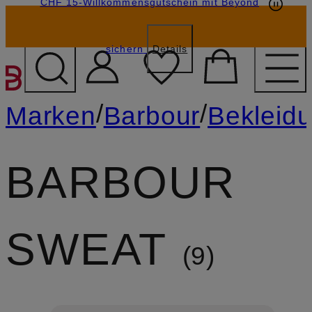
CHF 15-Willkommensgutschein mit Beyond
sichern
Details
ZUM HAUPTINHALT ÜBE
/
/
Marken
Barbour
Bekleid
BARBOUR
SWEAT
9