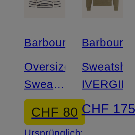
Barbour
Barbour
Oversized-
Sweatshir
Sweatshirt
IVERGILL
MAEVE
CHF 17
CHF 80
Ursprünglich: