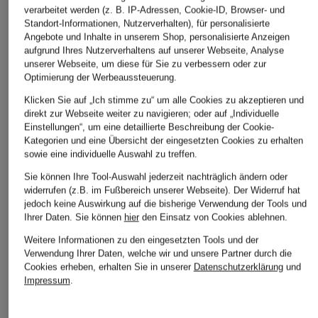
verarbeitet werden (z. B. IP-Adressen, Cookie-ID, Browser- und
DOROTHEE
Joseph Ribkoff
MARC CAIN
Standort-Informationen, Nutzerverhalten), für personalisierte
SCHUMACHER
Kastenjacken mit
Kastenjacke mit
Angebote und Inhalte in unserem Shop, personalisierte Anzeigen
Blazer EMOTIONAL
3/4-Arm
Schmuckperlen
aufgrund Ihres Nutzerverhaltens auf unserer Webseite, Analyse
unserer Webseite, um diese für Sie zu verbessern oder zur
ESSENCE mit 3/4-
CHF 349
CHF 249
Optimierung der Werbeaussteuerung.
Arm
Ursprünglich:
CHF 479
Klicken Sie auf „Ich stimme zu“ um alle Cookies zu akzeptieren und
CHF 499
direkt zur Webseite weiter zu navigieren; oder auf „Individuelle
Einstellungen“, um eine detaillierte Beschreibung der Cookie-
Kategorien und eine Übersicht der eingesetzten Cookies zu erhalten
sowie eine individuelle Auswahl zu treffen.
Sie können Ihre Tool-Auswahl jederzeit nachträglich ändern oder
widerrufen (z.B. im Fußbereich unserer Webseite). Der Widerruf hat
jedoch keine Auswirkung auf die bisherige Verwendung der Tools und
Ihrer Daten.
Sie können
hier
den Einsatz von Cookies ablehnen.
Weitere Kategorien
Weitere Informationen zu den eingesetzten Tools und der
Verwendung Ihrer Daten, welche wir und unsere Partner durch die
Cookies erheben, erhalten Sie in unserer
Datenschutzerklärung
und
Abendkleider
Kleider
Impressum
.
Anzüge für Herren
Lederjacken für Damen