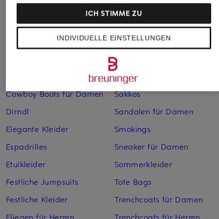
Bademäntel für Herren
Lederjacken für Herren
ICH STIMME ZU
Bikinis für Damen
Leinenhosen für Herren
INDIVIDUELLE EINSTELLUNGEN
Boleros für Damen
Leinenkleider
Brautschuhe
Maxikleider
Cocktailkleider
Regenmäntel für Damen
Cowboy Boots für Damen
Sakkos
Dirndl
Sandalen für Damen
Elegante Kleider
Smokings
Espadrilles
Sneaker für Damen
Etuikleider
Sommerkleider
Festliche Jumpsuits
Tote Bags
Festliche Kleider
Trenchcoats für Damen
Fliegen für Herren
Trenchcoats für Herren