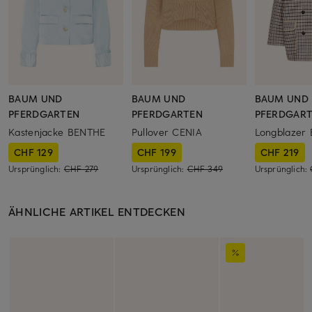
BAUM UND
BAUM UND
BAUM UND
PFERDGARTEN
PFERDGARTEN
PFERDGAR
Kastenjacke BENTHE
Pullover CENIA
Longblazer 
CHF 129
CHF 199
CHF 219
Ursprünglich:
CHF 279
Ursprünglich:
CHF 349
Ursprünglich:
ÄHNLICHE ARTIKEL ENTDECKEN