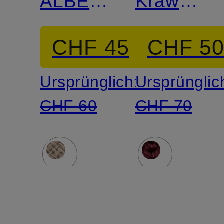
ALBERT
Krawatte
aus
HANSEA
CHF 45
CHF 5
Leinen
Ursprünglich:
Ursprünglic
CHF 60
CHF 70