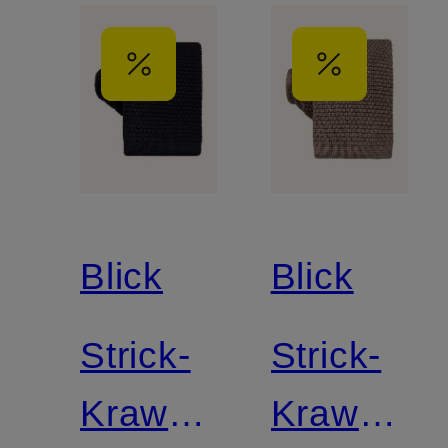
Blick
Blick
Strick-
Strick-
Krawatte
Krawatte