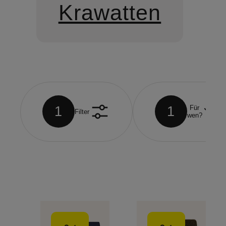
Krawatten
1
1
Für
Filter
wen?