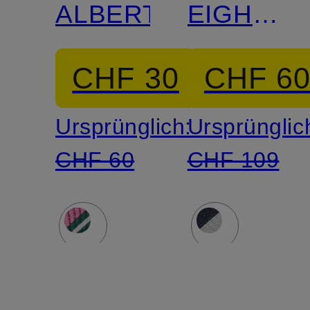
ALBERT
EIGHTY
aus
CHF 30
CHF 6
Leinen
Ursprünglich:
Ursprünglic
CHF 60
CHF 109