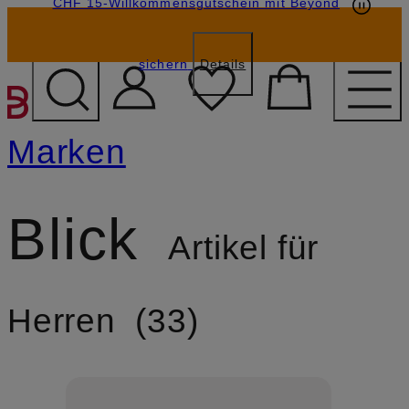
CHF 15-Willkommensgutschein mit Beyond
sichern
Details
ZUM HAUPTINHALT ÜBE
Marken
Blick
Artikel für
Herren
33