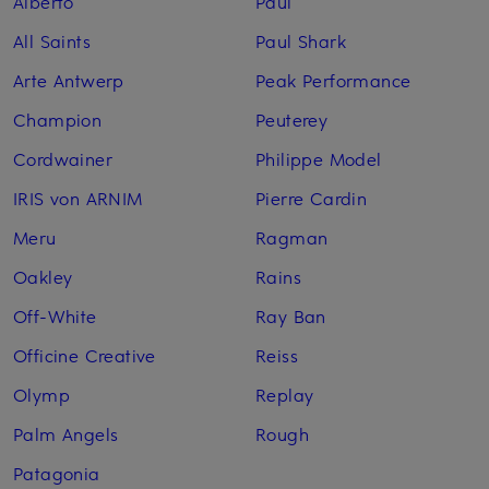
Alberto
Paul
All Saints
Paul Shark
Arte Antwerp
Peak Performance
Champion
Peuterey
Cordwainer
Philippe Model
IRIS von ARNIM
Pierre Cardin
Meru
Ragman
Oakley
Rains
Off-White
Ray Ban
Officine Creative
Reiss
Olymp
Replay
Palm Angels
Rough
Patagonia