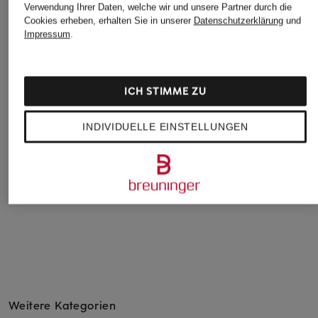
Verwendung Ihrer Daten, welche wir und unsere Partner durch die
Cookies erheben, erhalten Sie in unserer
Datenschutzerklärung
und
Impressum
.
ICH STIMME ZU
DIGEL move
JOOP!
BOSS
Anzug ANTHONY
Anzug HODGE-RIVER
Anzug HUGE Slim F
INDIVIDUELLE EINSTELLUNGEN
Slim Fit
Slim Fit
CHF 399
CHF 289
CHF 319
Ursprünglich:
CHF 560
Ursprünglich:
CHF 439
Ursprünglich:
CHF 540
Weitere Kategorien