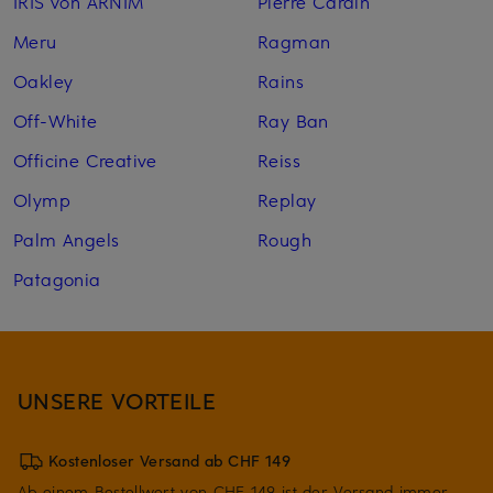
IRIS von ARNIM
Pierre Cardin
Meru
Ragman
Oakley
Rains
Off-White
Ray Ban
Officine Creative
Reiss
Olymp
Replay
Palm Angels
Rough
Patagonia
UNSERE VORTEILE
Kostenloser Versand ab CHF 149
Ab einem Bestellwert von CHF 149 ist der Versand immer