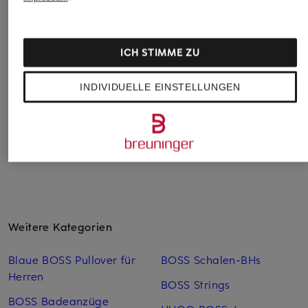
monari
OPUS
JEANNE BARET
Blusenshirt im
Blusenshirt
Hemdbluse ACACI
Materialmix
SANTOLINI im
CHF 75
ICH STIMME ZU
Materialmix
CHF 45
Ursprünglich:
CHF 109
CHF 50
Ursprünglich:
CHF 70
INDIVIDUELLE EINSTELLUNGEN
Ursprünglich:
CHF 70
Weitere Kategorien
Blaue BOSS Pullover für
BOSS Schalen-BHs
Herren
BOSS Strings
BOSS Badeanzüge