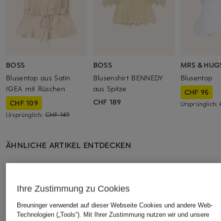
BOSS
BOSS
MRS & HUG
Blusentop aus Satin
Blusenshirt BENNEDY
Blusentop
IGEA mit Rüschen
aus Spitze
CHF 95
CHF 189
CHF 109
Ursprünglich:
Ursprünglich:
CHF 149
ÄHNLICHE ARTIKEL ENTDECKEN
Ihre Zustimmung zu Cookies
Breuninger verwendet auf dieser Webseite Cookies und andere Web-
Technologien („Tools“). Mit Ihrer Zustimmung nutzen wir und unsere