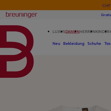
CHF 
ZUM HAUPTINHALT ÜBERSPRINGEN
ZUM SUCHFELD ÜBERSPRINGE
Breuninger
Grati
LUXUS
DAMEN
HERREN
KINDER
Neu
Bekleidung
Schuhe
Tas