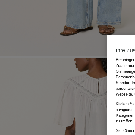
Ihre Zu
Breuninger
Zustimmung
Onlineange
Personenbe
Standort-I
personalis
Webseite, 
Klicken Si
navigieren;
Kategorien
zu treffen.
Sie können