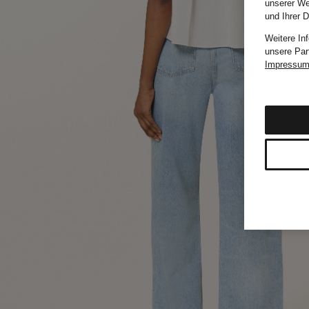
unserer We
und Ihrer 
Weitere In
unsere Par
Impressu