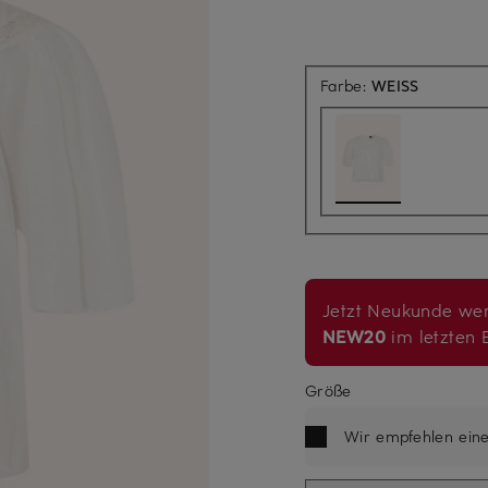
Farbe:
WEISS
Jetzt Neukunde wer
NEW20
im letzten B
Größe
Wir empfehlen ein