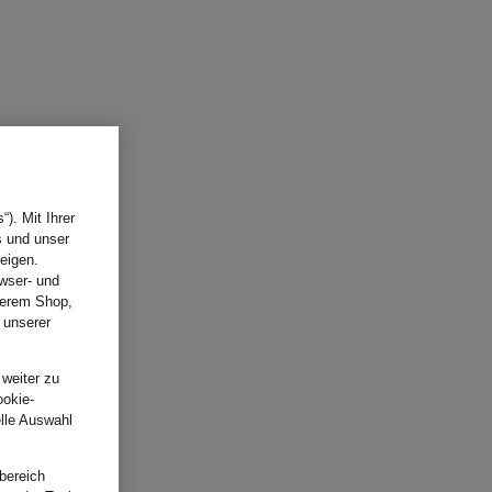
). Mit Ihrer
s und unser
eigen.
wser- und
nserem Shop,
 unserer
.
 weiter zu
ookie-
elle Auswahl
bereich