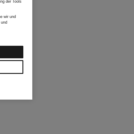
ung der Tools
e wir und
und