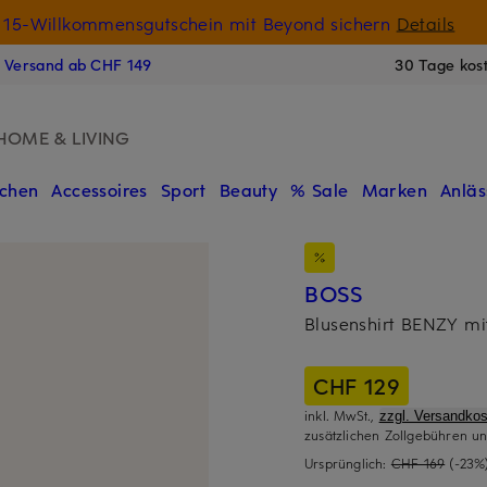
15-Willkommensgutschein mit Beyond sichern
Details
N
s Versand ab CHF 149
30 Tage kos
HOME & LIVING
chen
Accessoires
Sport
Beauty
% Sale
Marken
Anläs
BOSS
Blusenshirt BENZY mi
CHF 129
inkl. MwSt.,
zzgl. Versandkos
zusätzlichen Zollgebühren un
Ursprünglich:
CHF 169
(-23%