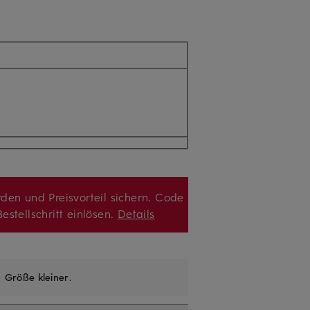
den und Preisvorteil sichern. Code
estellschritt einlösen.
Details
e
Größe kleiner
.