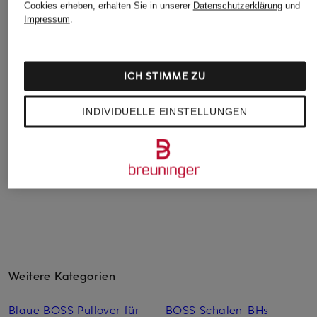
Cookies erheben, erhalten Sie in unserer
Datenschutzerklärung
und
Impressum
.
BOSS
BOSS
BOSS
ICH STIMME ZU
Hemd HANK Slim Fit
Hemd JOE Regular
Hemd JOE Regular
Fit
Fit
CHF 85
INDIVIDUELLE EINSTELLUNGEN
ab CHF 90
CHF 119
Ursprünglich:
CHF 109
Weitere Kategorien
Blaue BOSS Pullover für
BOSS Schalen-BHs