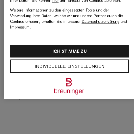
Ihrer Daten.
Sie können
hier
den Einsatz von Cookies ablehnen.
Weitere Informationen zu den eingesetzten Tools und der
Verwendung Ihrer Daten, welche wir und unsere Partner durch die
Cookies erheben, erhalten Sie in unserer
Datenschutzerklärung
und
Impressum
.
ICH STIMME ZU
BOSS
OLYMP
OLYMP
INDIVIDUELLE EINSTELLUNGEN
Hemd JOE Regular
Hemd Luxor modern
Hemd Luxor comfo
Fit
fit
fit
CHF 100
CHF 90
CHF 119
Ursprünglich:
CHF 169