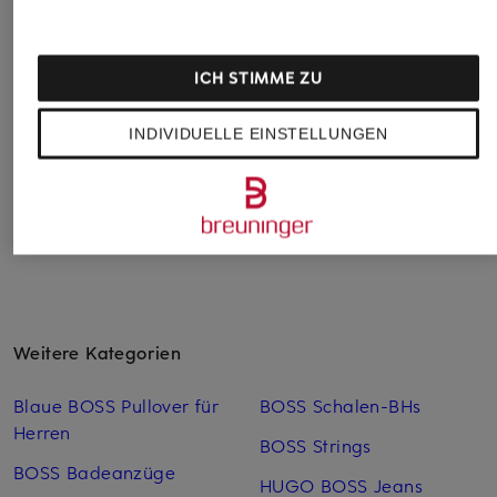
VM Vera Mont
Marc O'Polo
WEEKEND Max Ma
Abendkleid mit
Satinkleid
Kleid PESARO mit
ICH STIMME ZU
Pailletten
Pailletten
CHF 100
CHF 179
CHF 119
Ursprünglich:
CHF 199
INDIVIDUELLE EINSTELLUNGEN
Ursprünglich:
CHF 329
Ursprünglich:
CHF 229
Weitere Kategorien
Blaue BOSS Pullover für
BOSS Schalen-BHs
Herren
BOSS Strings
BOSS Badeanzüge
HUGO BOSS Jeans