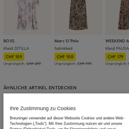
BOSS
Marc O'Polo
WEEKEND M
Kleid DITILLA
Satinkleid
Kleid PAUSA
CHF 159
CHF 100
CHF 179
Ursprünglich:
CHF 299
Ursprünglich:
CHF 199
Ursprünglich:
ÄHNLICHE ARTIKEL ENTDECKEN
Ihre Zustimmung zu Cookies
Breuninger verwendet auf dieser Webseite Cookies und andere Web-
Technologien („Tools“). Mit Ihrer Zustimmung nutzen wir und unsere