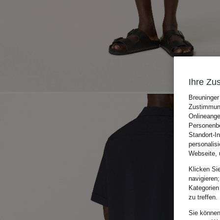
Ihre Zu
Breuninger
Zustimmung
Onlineange
Personenbe
Standort-I
personalis
Webseite, 
Klicken Si
navigieren;
Kategorien
zu treffen.
Sie können