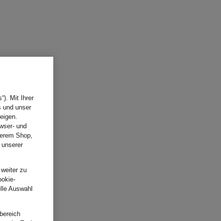
). Mit Ihrer
s und unser
eigen.
wser- und
nserem Shop,
 unserer
.
 weiter zu
ookie-
elle Auswahl
bereich