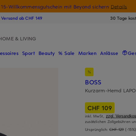
15-Willkommensgutschein mit Beyond sichern
Details
N
s Versand ab CHF 149
30 Tage kos
HOME & LIVING
essoires
Sport
Beauty
% Sale
Marken
Anlässe
Ge
BOSS
Kurzarm-Hemd LAPOU
CHF 109
inkl. MwSt.,
zzgl. Versandkos
zusätzlichen Zollgebühren un
Ursprünglich:
CHF 129
(-15%