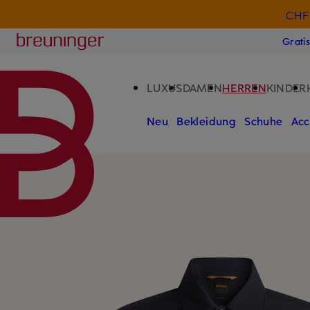
CHF 
ZUM HAUPTINHALT ÜBERSPRINGEN
ZUM SUCHFELD ÜBERSPRINGE
Breuninger
Grati
LUXUS
DAMEN
HERREN
KINDER
Neu
Bekleidung
Schuhe
Acc