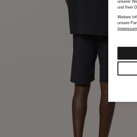
unserer We
und Ihrer 
Weitere In
unsere Par
Impressu