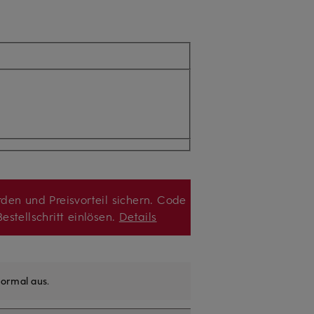
den und Preisvorteil sichern. Code
estellschritt einlösen.
Details
ormal aus
.