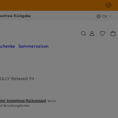
tenfreie Rückgabe
CH
schenke
Sommersaison
LLY Relaxed Fit
, keine
ten, kostenloser Rückversand
d Verzollungskosten
)