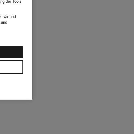
ung der Tools
e wir und
und